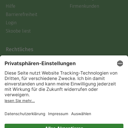
Hilfe
Firmenkunden
Barrierefreiheit
Login
Skoobe liest
Rechtliches
Datenschutz
AGB
Informationen nach Data
Act
Verträge hier kündigen
Impressum
Vertrag widerrufen