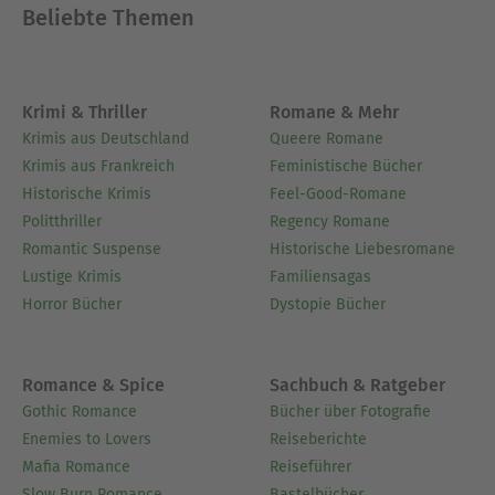
Beliebte Themen
Ausblenden
Krimi & Thriller
Romane & Mehr
Krimis aus Deutschland
Queere Romane
Krimis aus Frankreich
Feministische Bücher
Historische Krimis
Feel-Good-Romane
Politthriller
Regency Romane
Romantic Suspense
Historische Liebesromane
Lustige Krimis
Familiensagas
Horror Bücher
Dystopie Bücher
Romance & Spice
Sachbuch & Ratgeber
Gothic Romance
Bücher über Fotografie
Enemies to Lovers
Reiseberichte
Mafia Romance
Reiseführer
Slow Burn Romance
Bastelbücher