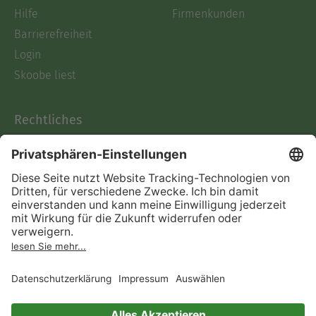
Hilfe
Firmenkunden
Barrierefreiheit
Login
Skoobe liest
Rechtliches
Datenschutz
AGB
Informationen nach Data
Act
Verträge hier kündigen
Impressum
Vertrag widerrufen