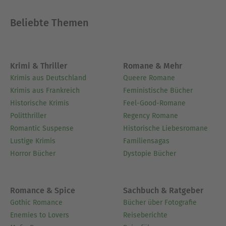
was wird uns das alles bringen?4.1 Alles bleibt
Beliebte Themen
anders4.2 Was stimmt und was nicht?Fake News
oder andere QuellenGoogle, Google,
GoogleFacebook und Amazon4.3 100 g schwer und
doch extrem
Krimi & Thriller
Romane & Mehr
leistungsfähigOrtungsdiensteProfilingCrowd-
Krimis aus Deutschland
Queere Romane
Technologien4.4 Ihre Daten sind Ihre
Krimis aus Frankreich
Feministische Bücher
DatenWearables4.5 Schöne heile Welt?Internet
Historische Krimis
Feel-Good-Romane
immer und überallEpilog
Politthriller
Regency Romane
Romantic Suspense
Historische Liebesromane
Über Anton Ochsenkühn
Lustige Krimis
Familiensagas
Anton Ochsenkühn kümmert sich seit über 35
Horror Bücher
Dystopie Bücher
Jahren um sein Geld. Dabei hat er
herausgefunden, was wirklich funktioniert und
risikoarm der Geldvermehrung dient.
Romance & Spice
Sachbuch & Ratgeber
Aus der Praxis für die Praxis!
Gothic Romance
Bücher über Fotografie
Enemies to Lovers
Reiseberichte
Ausblenden