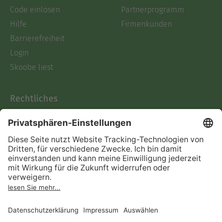
Code einlösen
Partnerprogramm
Hilfe
Firmenkunden
Barrierefreiheit
Login
Skoobe liest
Rechtliches
Datenschutz
AGB
Informationen nach Data
Act
Verträge hier kündigen
Impressum
Vertrag widerrufen