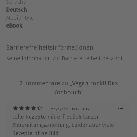
Sprache:
Zutaten die coolsten, buntesten,
abwechslungsreichsten Gerichte für jede
Deutsch
Gelegenheit zaubern. Ob für Laktoseallergiker,
Medientyp:
Tierschützer oder Menschen, die sich ethisch
eBook
ernähren möchten: Vom Apple-Almond-Delight
über Chili sin carne bis zur gefüllten Zucchini mit
Barrierefreiheitsinformationen
Quinoa lädt dieses rockige vegane Kochbuch mit
leckeren, gesunden Köstlichkeiten zum
Keine Information zur Barrierefreiheit bekannt
Nachkochen ein!Schwing den Kochlöffel und ran
an die Töpfe! Jetzt wird gekocht!
2 Kommentare zu „Vegan rockt! Das
Ausblenden
Kochbuch“
Mayayako
– 19.08.2016
tolle Rezepte mit erfreulich kurzer
Zubereitungsanleitung. Leider aber viele
Rezepte ohne Bild