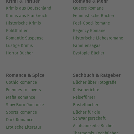
Krimi & Thriller
Romane & Mehr
Krimis aus Deutschland
Queere Romane
Krimis aus Frankreich
Feministische Bücher
Historische Krimis
Feel-Good-Romane
Politthriller
Regency Romane
Romantic Suspense
Historische Liebesromane
Lustige Krimis
Familiensagas
Horror Bücher
Dystopie Bücher
Romance & Spice
Sachbuch & Ratgeber
Gothic Romance
Bücher über Fotografie
Enemies to Lovers
Reiseberichte
Mafia Romance
Reiseführer
Slow Burn Romance
Bastelbücher
Sports Romance
Bücher für die
Schwangerschaft
Dark Romance
Achtsamkeits-Bücher
Erotische Literatur
Thermomix Kochbücher