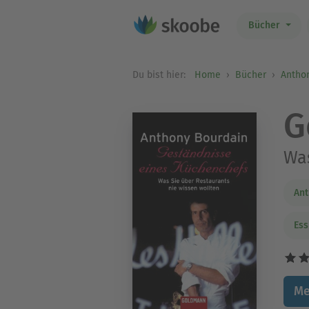
Bücher
Du bist hier:
Home
Bücher
Antho
G
Was
Ant
Ess
Me