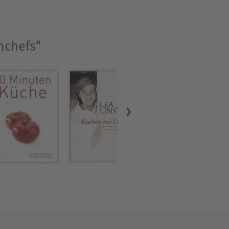
nchefs“