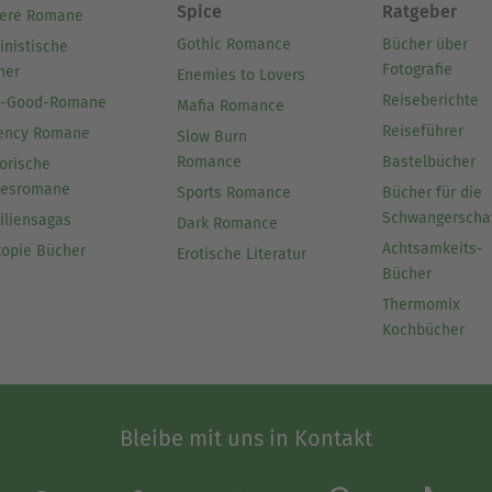
Spice
Ratgeber
ere Romane
Gothic Romance
Bücher über
inistische
Fotografie
her
Enemies to Lovers
Reiseberichte
l-Good-Romane
Mafia Romance
Reiseführer
ency Romane
Slow Burn
Romance
Bastelbücher
orische
besromane
Sports Romance
Bücher für die
Schwangerscha
iliensagas
Dark Romance
Achtsamkeits-
topie Bücher
Erotische Literatur
Bücher
Thermomix
Kochbücher
Bleibe mit uns in Kontakt