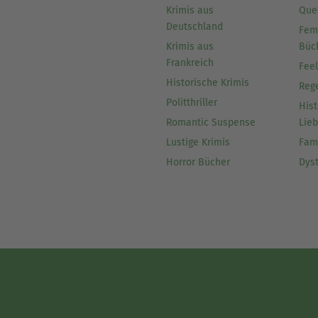
Krimis aus
Que
Deutschland
Fem
Krimis aus
Büc
Frankreich
Fee
Historische Krimis
Reg
Politthriller
Hist
Romantic Suspense
Lie
Lustige Krimis
Fam
Horror Bücher
Dys