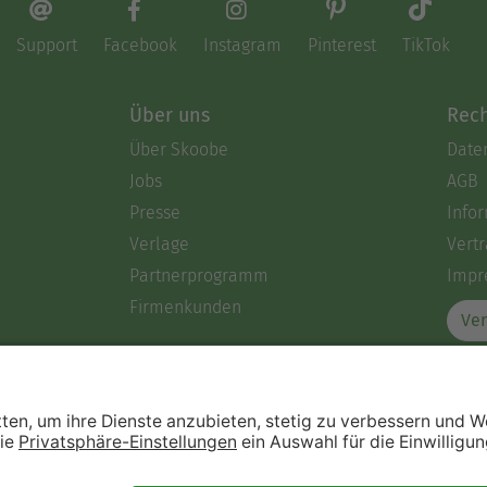
Support
Facebook
Instagram
Pinterest
TikTok
Über uns
Rech
Über Skoobe
Date
Jobs
AGB
Presse
Info
Verlage
Vertr
Partnerprogramm
Impr
Firmenkunden
Ver