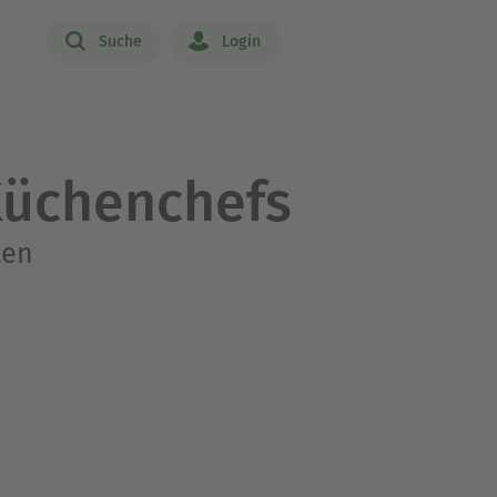
Suche
Login
Küchenchefs
ten