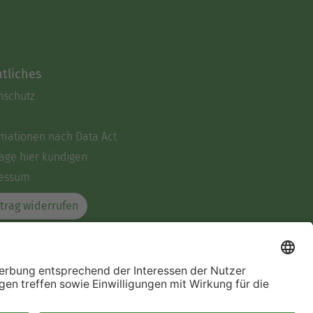
tliches
nschutz
rmationen nach Data Act
äge hier kündigen
essum
trag widerrufen