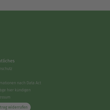
tliches
nschutz
rmationen nach Data Act
äge hier kündigen
essum
trag widerrufen