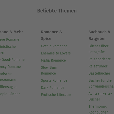
Beliebte Themen
mane & Mehr
Romance &
Sachbuch &
Spice
Ratgeber
ere Romane
Gothic Romance
Bücher über
inistische
Fotografie
her
Enemies to Lovers
Reiseberichte
l-Good-Romane
Mafia Romance
Reiseführer
ency Romane
Slow Burn
Romance
Bastelbücher
orische
besromane
Sports Romance
Bücher für die
Schwangerscha
iliensagas
Dark Romance
Achtsamkeits-
topie Bücher
Erotische Literatur
Bücher
Thermomix
Kochbücher