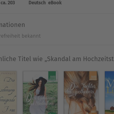
ca. 203
Deutsch
eBook
und damit auch ihre Eltern und Schwiegereltern 
 Romane „Sträube dich nicht gegen die Liebe“ u
nthalten.
rmationen
refreiheit bekannt
Ausblenden
liche Titel wie „Skandal am Hochzeits