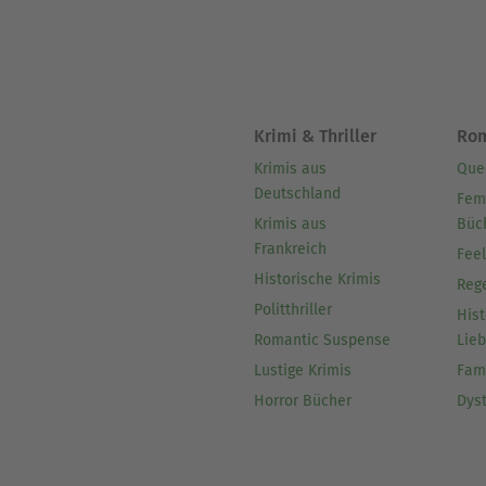
Krimi & Thriller
Ro
Krimis aus
Que
Deutschland
Fem
Krimis aus
Büc
Frankreich
Fee
Historische Krimis
Reg
Politthriller
Hist
Romantic Suspense
Lie
Lustige Krimis
Fam
Horror Bücher
Dys