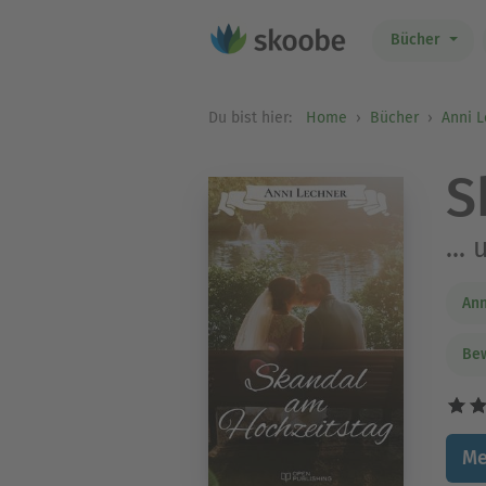
Bücher
Du bist hier:
Home
Bücher
Anni 
S
...
Ann
Be
Me