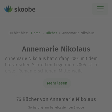
Du bist hier:
Home
Bücher
Annemarie Nikolaus
Annemarie Nikolaus
Annemarie Nikolaus hat Anfang 2001 mit dem
literarischen Schreiben begonnen. 2005 ist ihr
erster Roman erschienen. Mittlerweile
veröffentlicht sie verlagsunabhängig.
Sie ist gebürtige Hessin und hat zwanzig Jahre in
Mehr lesen
Norditalien gelebt. 2010 ist sie mit ihrer Tochter in
die Auvergne in Frankreich gezogen.
76 Bücher von Annemarie Nikolaus
Nach dem Studium von Psychologie, Publizistik,
Sortierung: am beliebtesten bei Skoobe
Politik und Geschichte war sie u.a. als