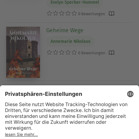
Evelyn Sperber-Hummel
0 Bewertungen
Geheime Wege
Annemarie Nikolaus
0 Bewertungen
Magische Geschichten
Annemarie Nikolaus
0 Bewertungen
Bitterer Wein