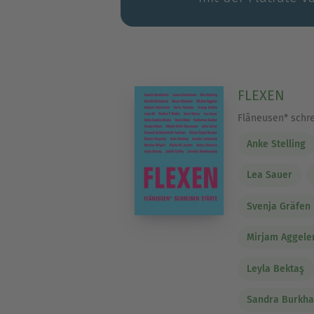
FLEXEN
Flâneusen* schr
Anke Stelling
Lea Sauer
Svenja Gräfen
Mirjam Aggele
Leyla Bektaş
Sandra Burkha