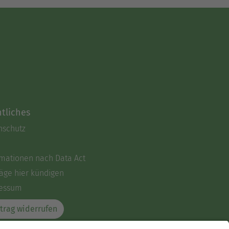
tliches
nschutz
rmationen nach Data Act
äge hier kündigen
essum
trag widerrufen