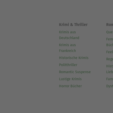
Krimi & Thriller
Ro
Krimis aus
Que
Deutschland
Fem
Krimis aus
Büc
Frankreich
Fee
Historische Krimis
Reg
Politthriller
Hist
Romantic Suspense
Lie
Lustige Krimis
Fam
Horror Bücher
Dys