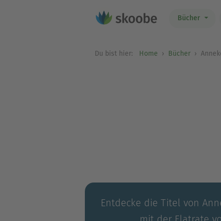
Bücher
Du bist hier:
Home
Bücher
Anneke
Entdecke die Titel von Ann
mit der Flatrate v