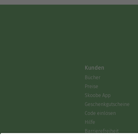
Kunden
Bücher
Preise
Skoobe App
Geschenkgutscheine
Code einlösen
Hilfe
Barrierefreiheit