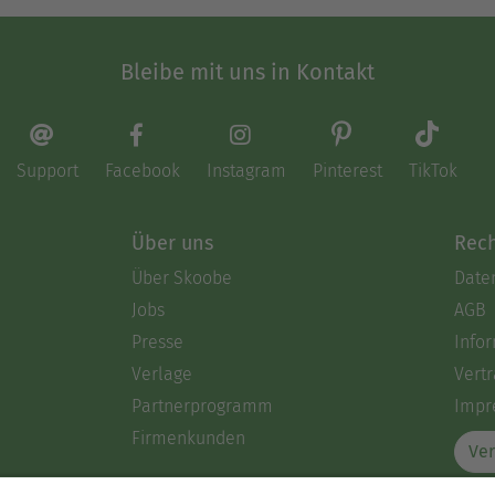
Bleibe mit uns in Kontakt
Support
Facebook
Instagram
Pinterest
TikTok
Über uns
Rech
Über Skoobe
Date
Jobs
AGB
Presse
Info
Verlage
Vertr
Partnerprogramm
Impr
Firmenkunden
Ver