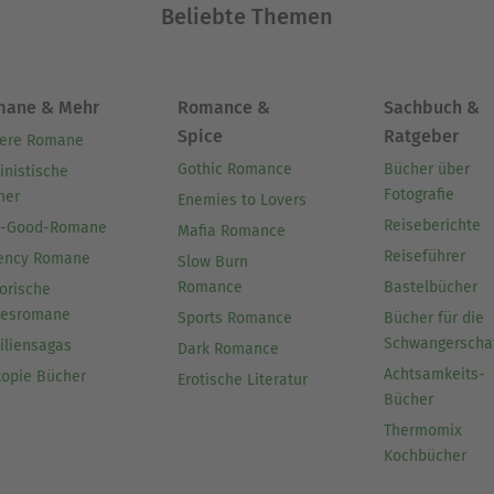
Beliebte Themen
mane & Mehr
Romance &
Sachbuch &
Spice
Ratgeber
ere Romane
Gothic Romance
Bücher über
inistische
Fotografie
her
Enemies to Lovers
Reiseberichte
l-Good-Romane
Mafia Romance
Reiseführer
ency Romane
Slow Burn
Romance
Bastelbücher
orische
besromane
Sports Romance
Bücher für die
Schwangerscha
iliensagas
Dark Romance
Achtsamkeits-
topie Bücher
Erotische Literatur
Bücher
Thermomix
Kochbücher