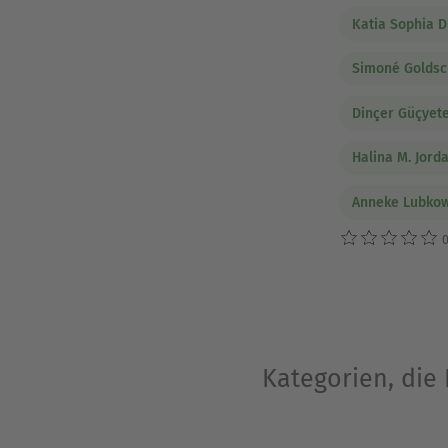
Katia Sophia D
Simoné Goldsc
Dinçer Güçyet
Halina M. Jord
Anneke Lubkow
0
Kategorien, die