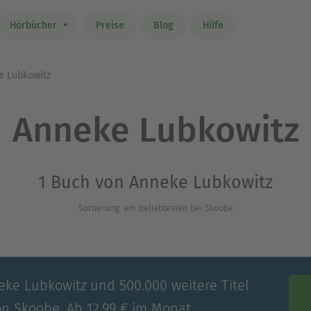
Hörbücher
Preise
Blog
Hilfe
 Lubkowitz
Anneke Lubkowitz
1 Buch von Anneke Lubkowitz
Sortierung: am beliebtesten bei Skoobe
eke Lubkowitz und 500.000 weitere Titel
on Skoobe. Ab 12,99 € im Monat.