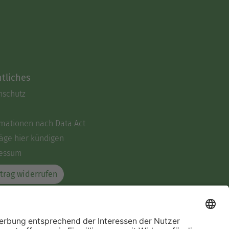
tliches
nschutz
rmationen nach Data Act
äge hier kündigen
essum
trag widerrufen