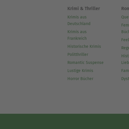
Krimi & Thriller
Ro
Krimis aus
Que
Deutschland
Fem
Krimis aus
Büc
Frankreich
Fee
Historische Krimis
Reg
Politthriller
Hist
Romantic Suspense
Lie
Lustige Krimis
Fam
Horror Bücher
Dys