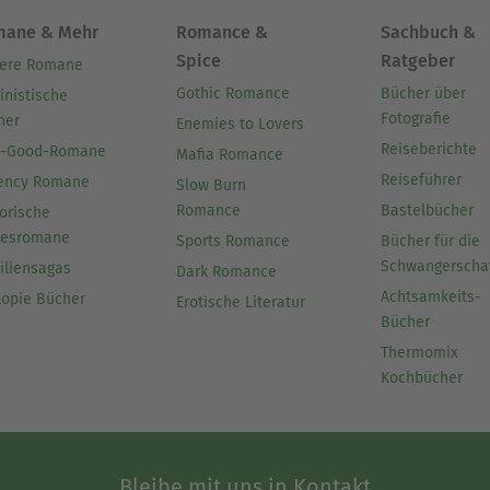
mane & Mehr
Romance &
Sachbuch &
Spice
Ratgeber
ere Romane
Gothic Romance
Bücher über
inistische
Fotografie
her
Enemies to Lovers
Reiseberichte
l-Good-Romane
Mafia Romance
Reiseführer
ency Romane
Slow Burn
Romance
Bastelbücher
orische
besromane
Sports Romance
Bücher für die
Schwangerscha
iliensagas
Dark Romance
Achtsamkeits-
topie Bücher
Erotische Literatur
Bücher
Thermomix
Kochbücher
Bleibe mit uns in Kontakt