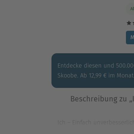
A
M
Entdecke diesen und 500.000
Skoobe. Ab 12,99 € im Monat
Beschreibung zu „I
Ich – Einfach unverbesserlic
und ehemalige Superschurke