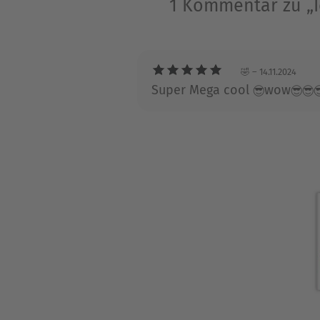
1 Kommentar zu „I
won the Magazine Feature Wri
🤣
– 14.11.2024
Super Mega cool 😎wow😎😎😎