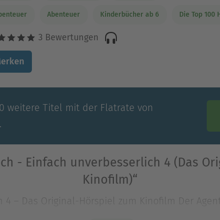
benteuer
Abenteuer
Kinderbücher ab 6
Die Top 100 
3 Bewertungen
erken
 weitere Titel mit der Flatrate von
.
ch - Einfach unverbesserlich 4 (Das Or
Kinofilm)“
h 4 – Das Original-Hörspiel zum Kinofilm Der Agen
 Gru kann auf einem Klassentreffen der Schurke