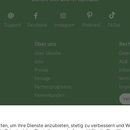
Support
Facebook
Instagram
Pinterest
TikTok
Über uns
Rech
Über Skoobe
Date
Jobs
AGB
Presse
Info
Verlage
Vertr
Partnerprogramm
Impr
Firmenkunden
Ver