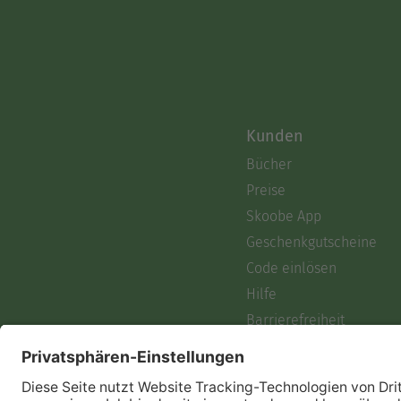
Kunden
Bücher
Preise
Skoobe App
Geschenkgutscheine
Code einlösen
Hilfe
Barrierefreiheit
Login
Skoobe liest