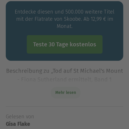
Entdecke diesen und 500.000 weitere Titel
mit der Flatrate von Skoobe. Ab 12,99 € im
Monat.
Teste 30 Tage kostenlos
Beschreibung zu „Tod auf St Michael's Mount
- Fiona Sutherland ermittelt, Band 1
(Ungekürzt)“
Mehr lesen
Der erste Fall für Detective Chief Inspector Fiona
Sutherland in Cornwall.Detective Chief Inspector
Fiona Sutherland ist erst vor kurzem in das
Gelesen von
malerische Örtchen Portreath an der Küste Co
Gisa Flake
Der erste Fall für Detective Chief Inspector Fiona