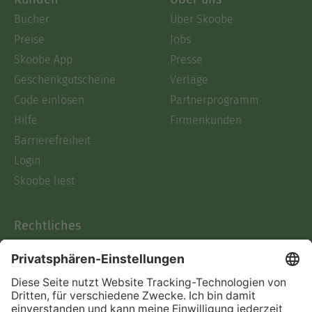
Bücher
Über Skoobe
Preise
Jobs
Skoobe App
Presse
Geschenkgutscheine
Verlage
Code einlösen
Partnerprogramm
Hilfe
Firmenkunden
Barrierefreiheit
Login
Skoobe liest
Rechtliches
Datenschutz
AGB
Informationen nach Data
Act