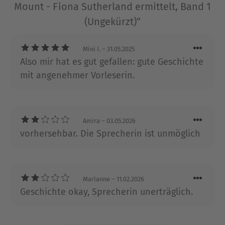
Mount - Fiona Sutherland ermittelt, Band 1
Über Angela Richford
(Ungekürzt)“
Angela Richford wurde 1961 in Deutschland
geboren und lebt seit Ende der neunziger Jahre
Mini I.
– 31.05.2025
mit ihrem Mann im äußersten Südwesten
Also mir hat es gut gefallen: gute Geschichte
Englands. Nach ihrem Medizinstudium an der
mit angenehmer Vorleserin.
Ruhr-Universität Bochum absolvierte sie
Weiterbildungen zum Coach und zur
Psychotherapeutin in Großbritannien. Diese
Erfahrungen fließen in ihre Kriminalromane ein,
Amira
– 03.05.2026
die von menschlichen Abgründen und
vorhersehbar. Die Sprecherin ist unmöglich
Beziehungen handeln.
Ausblenden
Marianne
– 11.02.2026
Geschichte okay, Sprecherin unerträglich.