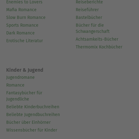
Enemies to Lovers
Reiseberichte
Mafia Romance
Reiseführer
Slow Burn Romance
Bastelbücher
Sports Romance
Bücher für die
Schwangerschaft
Dark Romance
Achtsamkeits-Bücher
Erotische Literatur
Thermomix Kochbücher
Kinder & Jugend
Jugendromane
Romance
Fantasybücher für
Jugendliche
Beliebte Kinderbuchreihen
Beliebte Jugendbuchreihen
Bücher über Einhörner
Wissensbücher für Kinder