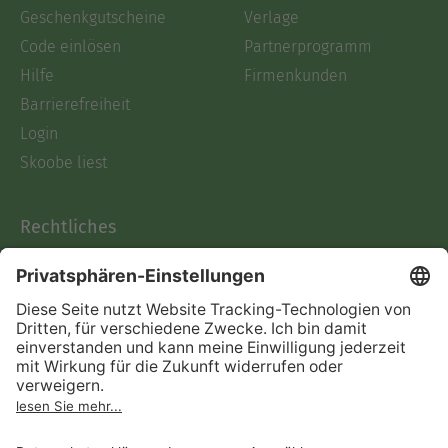
Geschenkgutscheine
Verlage
Code einlösen
Partnerprogramm
Hilfe
Firmenkunden
Barrierefreiheit
Login
Skoobe liest
Rechtliches
Datenschutz
AGB
Informationen nach Data
Act
Verträge hier kündigen
Impressum
Vertrag widerrufen