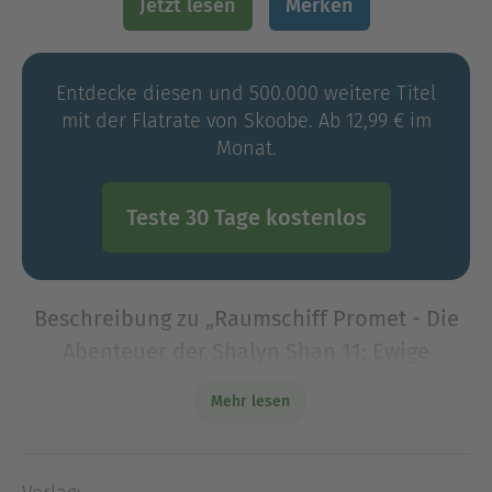
Jetzt lesen
Merken
Entdecke diesen und 500.000 weitere Titel
mit der Flatrate von Skoobe. Ab 12,99 € im
Monat.
Teste 30 Tage kostenlos
Beschreibung zu „Raumschiff Promet - Die
Abenteuer der Shalyn Shan 11: Ewige
Verdammnis“
Mehr lesen
Auf Antaran, einer Kolonie der CRC, verbirgt der
exzentrische Gouverneur ein Geheimnis. Es gibt
einen Ort, an dem unerklärliche Dinge