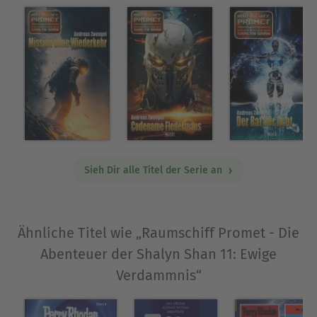
einem gewonnenen Story-Wettbewerb des
Projekte-Verlages. Es folgten ein Regionalkrimi,
eine Science-Fiction-Trilogie und weiterhin
zahlreiche Kurzgeschichten in Anthologien und
Magazinen. Für die Herausgabe des Science-
Fiction-Magazins Exodus wurden ihm und seinen
beiden Kollegen 2015 der Kurd Laßwitz Preis
verliehen.
Ausblenden
Sieh Dir alle Titel der Serie an
Ähnliche Titel wie „Raumschiff Promet - Die
Abenteuer der Shalyn Shan 11: Ewige
Verdammnis“