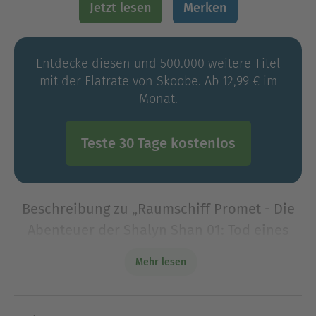
Jetzt lesen
Merken
Entdecke diesen und 500.000 weitere Titel
mit der Flatrate von Skoobe. Ab 12,99 € im
Monat.
Teste 30 Tage kostenlos
Beschreibung zu „Raumschiff Promet - Die
Abenteuer der Shalyn Shan 01: Tod eines
Cyborgs“
Mehr lesen
Shalyn Shan und ihre Crew erproben die endlich
fertiggestellte Promet V. Unterdessen geht bei der
CRC eine Nachricht der verschollenen Bankor-