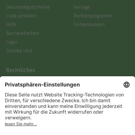
Geschenkgutscheine
Verlage
Code einlösen
Partnerprogramm
Hilfe
Firmenkunden
Barrierefreiheit
Login
Skoobe liest
Rechtliches
Datenschutz
AGB
Informationen nach Data
Act
Verträge hier kündigen
Impressum
Vertrag widerrufen