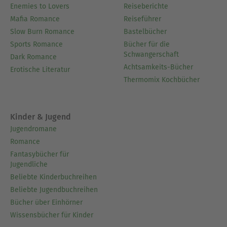
Enemies to Lovers
Reiseberichte
Mafia Romance
Reiseführer
Slow Burn Romance
Bastelbücher
Sports Romance
Bücher für die
Schwangerschaft
Dark Romance
Achtsamkeits-Bücher
Erotische Literatur
Thermomix Kochbücher
Kinder & Jugend
Jugendromane
Romance
Fantasybücher für
Jugendliche
Beliebte Kinderbuchreihen
Beliebte Jugendbuchreihen
Bücher über Einhörner
Wissensbücher für Kinder