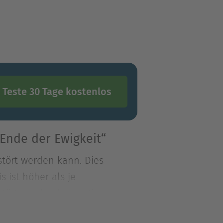
Teste 30 Tage kostenlos
Ende der Ewigkeit“
stört werden kann. Dies
ist höher als je
stört werden kann. Dies
st höher als je zuvor. Die