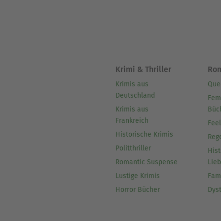
Krimi & Thriller
Ro
Krimis aus
Que
Deutschland
Fem
Krimis aus
Büc
Frankreich
Fee
Historische Krimis
Reg
Politthriller
Hist
Romantic Suspense
Lie
Lustige Krimis
Fam
Horror Bücher
Dys