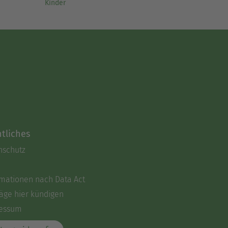
Kinder
tliches
nschutz
rmationen nach Data Act
äge hier kündigen
essum