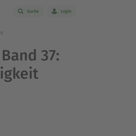
Suche
Login
it
 Band 37:
igkeit