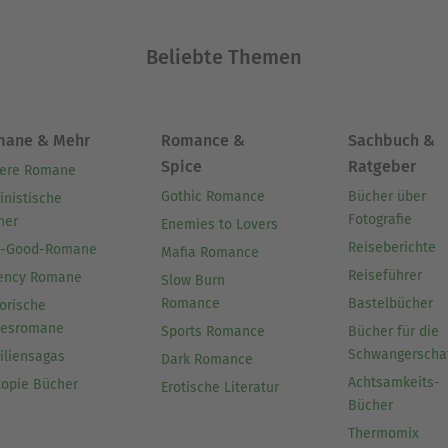
Beliebte Themen
mane & Mehr
Romance &
Sachbuch &
Spice
Ratgeber
ere Romane
Gothic Romance
Bücher über
inistische
Fotografie
her
Enemies to Lovers
Reiseberichte
l-Good-Romane
Mafia Romance
Reiseführer
ency Romane
Slow Burn
Romance
Bastelbücher
orische
besromane
Sports Romance
Bücher für die
Schwangerscha
iliensagas
Dark Romance
Achtsamkeits-
topie Bücher
Erotische Literatur
Bücher
Thermomix