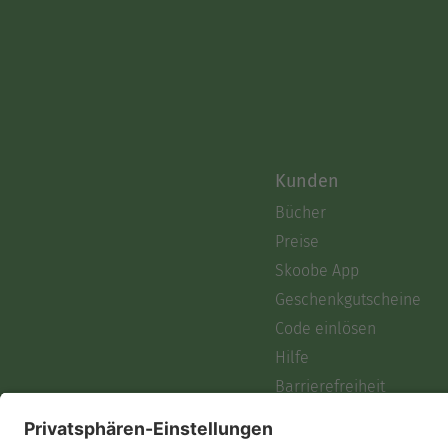
Kunden
Bücher
Preise
Skoobe App
Geschenkgutscheine
Code einlösen
Hilfe
Barrierefreiheit
Login
Skoobe liest