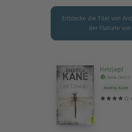
Entdecke die Titel von An
der Flatrate von
Hetzjagd
Serie (Teil 1)
Andrea Kane
1