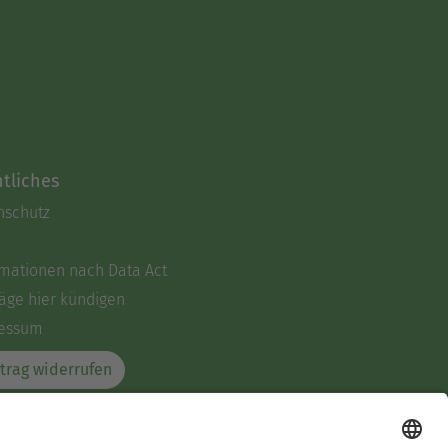
tliches
nschutz
rmationen nach Data Act
äge hier kündigen
essum
trag widerrufen