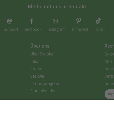
Bleibe mit uns in Kontakt
Support
Facebook
Instagram
Pinterest
TikTok
Über uns
Rech
Über Skoobe
Date
Jobs
AGB
Presse
Info
Verlage
Vertr
Partnerprogramm
Impr
Firmenkunden
Ver