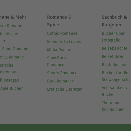
mane & Mehr
Romance &
Sachbuch &
Spice
Ratgeber
ere Romane
Gothic Romance
Bücher über
inistische
Fotografie
her
Enemies to Lovers
Reiseberichte
l-Good-Romane
Mafia Romance
Reiseführer
ency Romane
Slow Burn
Romance
Bastelbücher
orische
besromane
Sports Romance
Bücher für die
Schwangerscha
iliensagas
Dark Romance
Achtsamkeits-
topie Bücher
Erotische Literatur
Bücher
Thermomix
Kochbücher