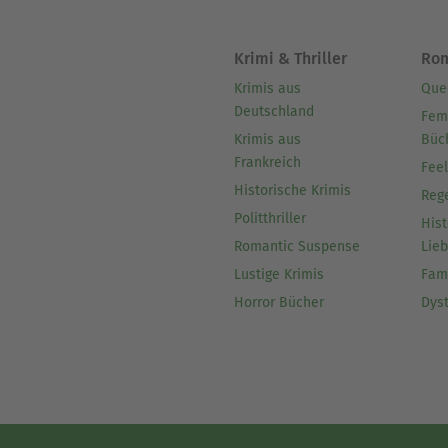
Krimi & Thriller
Ro
Krimis aus
Que
Deutschland
Fem
Krimis aus
Büc
Frankreich
Fee
Historische Krimis
Reg
Politthriller
Hist
Romantic Suspense
Lie
Lustige Krimis
Fam
Horror Bücher
Dys