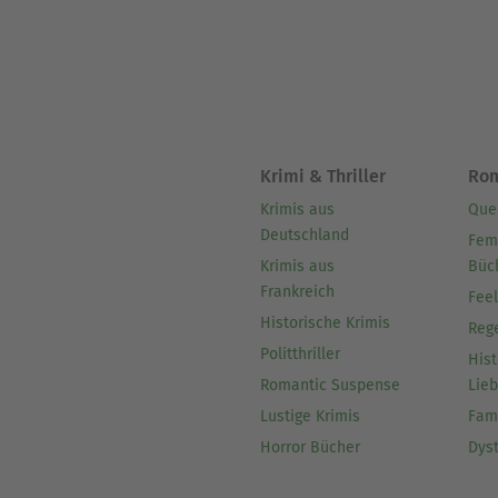
Krimi & Thriller
Ro
Krimis aus
Que
Deutschland
Fem
Krimis aus
Büc
Frankreich
Fee
Historische Krimis
Reg
Politthriller
Hist
Romantic Suspense
Lie
Lustige Krimis
Fam
Horror Bücher
Dys