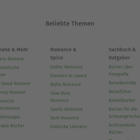
Beliebte Themen
mane & Mehr
Romance &
Sachbuch &
Spice
Ratgeber
ere Romane
Gothic Romance
Bücher über
inistische
Fotografie
her
Enemies to Lovers
Reiseberichte
l-Good-Romane
Mafia Romance
Reiseführer
ency Romane
Slow Burn
Romance
Bastelbücher
orische
besromane
Sports Romance
Bücher für die
Schwangerscha
iliensagas
Dark Romance
Achtsamkeits-
topie Bücher
Erotische Literatur
Bücher