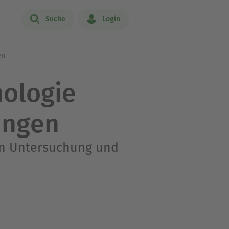
Suche
Login
en
hologie
ungen
en Untersuchung und