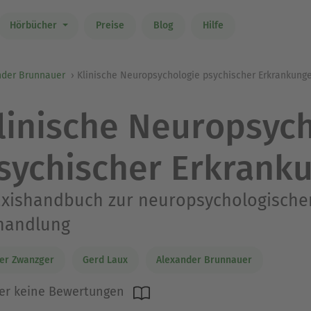
Hörbücher
Preise
Blog
Hilfe
nder Brunnauer
Klinische Neuropsychologie psychischer Erkrankung
linische Neuropsyc
sychischer Erkrank
axishandbuch zur neuropsychologisch
handlung
er Zwanzger
Gerd Laux
Alexander Brunnauer
er keine Bewertungen