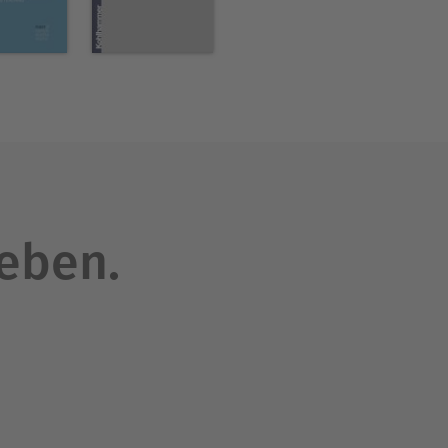
ach-Klinikums in Wasserburg
-Maximilians-Universität
.).
leben.