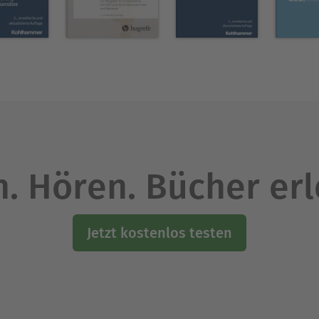
 Ärztlicher Direktor und Chefarzt des kbo-Inn-Salz
nik für Psychiatrie und Psychotherapie der Ludwig
nder der Gesellschaft für Angstforschung (GAF e.V
Ausblenden
. Hören. Bücher er
Jetzt kostenlos testen