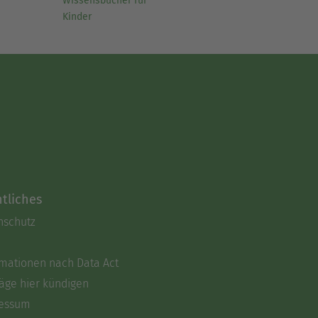
Wissensbücher für
Kinder
tliches
nschutz
rmationen nach Data Act
äge hier kündigen
essum