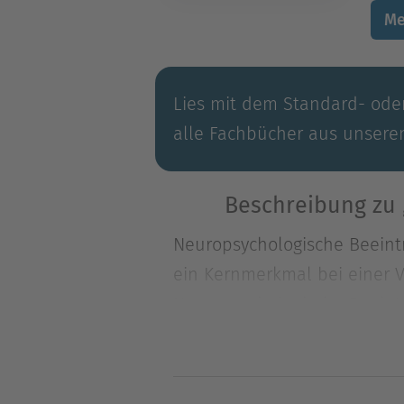
Me
Lies mit dem Standard- oder
alle Fachbücher aus unsere
Beschreibung zu 
Neuropsychologische Beeint
ein Kernmerkmal bei einer V
Neuropsychologische Beeint
ein Kernmerkmal bei einer V
therapeutischer und berufl
Untersuchung und differenz