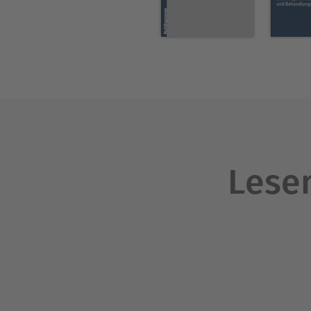
Prof. Dr. Peter Zwanzger ist
am Inn, Professor an der Kli
(LMU) München sowie Vorsitze
Lesen