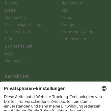
Bücher
Über Skoobe
Preise
Jobs
Skoobe App
Presse
Geschenkgutscheine
Verlage
Code einlösen
Partnerprogramm
Hilfe
Firmenkunden
Barrierefreiheit
Login
Skoobe liest
Rechtliches
Datenschutz
AGB
Informationen nach Data
Act
Verträge hier kündigen