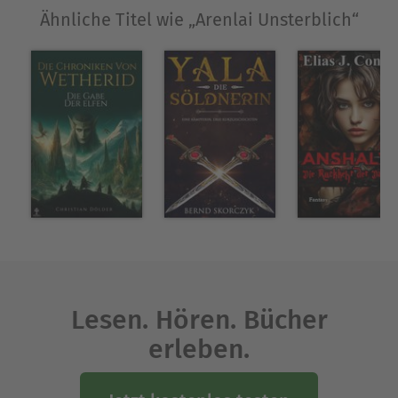
Ähnliche Titel wie „Arenlai Unsterblich“
Alex C. Weiss lebt mit ihrer Familie im Chiemgau
und arbeitet derzeit an weiteren Projekten.
"Fantasy und Poesie, dafür schlägt mein Herz,
damit kann man Träume einfangen und jede
Facette des Lebens spiegeln."
Ausblenden
Lesen. Hören. Bücher
erleben.