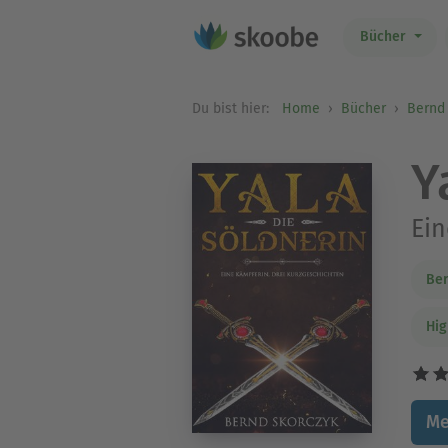
Bücher
Du bist hier:
Home
Bücher
Bernd
Y
Ein
Ber
Hig
Me