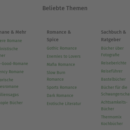
Beliebte Themen
mane & Mehr
Romance &
Sachbuch &
Spice
Ratgeber
ere Romane
Gothic Romance
Bücher über
inistische
Fotografie
her
Enemies to Lovers
Reiseberichte
l-Good-Romane
Mafia Romance
Reiseführer
ency Romane
Slow Burn
Romance
Bastelbücher
orische
besromane
Sports Romance
Bücher für die
Schwangerscha
iliensagas
Dark Romance
Achtsamkeits-
topie Bücher
Erotische Literatur
Bücher
Thermomix
Kochbücher