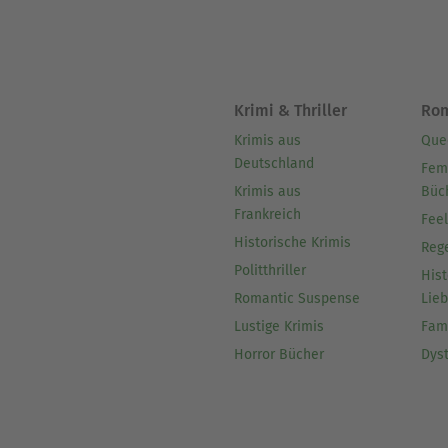
Krimi & Thriller
Ro
Krimis aus
Que
Deutschland
Fem
Krimis aus
Büc
Frankreich
Fee
Historische Krimis
Reg
Politthriller
Hist
Romantic Suspense
Lie
Lustige Krimis
Fam
Horror Bücher
Dys