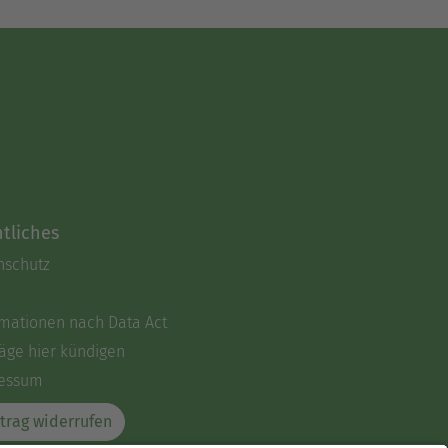
tliches
nschutz
rmationen nach Data Act
äge hier kündigen
essum
trag widerrufen