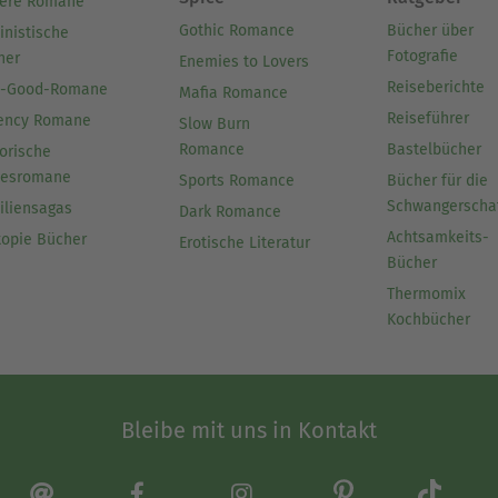
ere Romane
Gothic Romance
Bücher über
inistische
Fotografie
her
Enemies to Lovers
Reiseberichte
l-Good-Romane
Mafia Romance
Reiseführer
ency Romane
Slow Burn
Romance
Bastelbücher
orische
besromane
Sports Romance
Bücher für die
Schwangerscha
iliensagas
Dark Romance
Achtsamkeits-
topie Bücher
Erotische Literatur
Bücher
Thermomix
Kochbücher
Bleibe mit uns in Kontakt