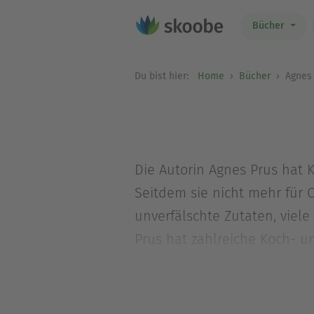
Bücher
Du bist hier:
Home
Bücher
Agnes 
Die Autorin Agnes Prus hat 
Seitdem sie nicht mehr für 
unverfälschte Zutaten, viel
Prus hat zahlreiche Koch- 
Websites und Printmagazine
Schreiben über Essen fühlt s
Naschen gibt. Agnes Prus leb