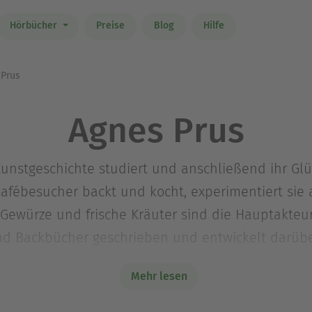
Hörbücher
Preise
Blog
Hilfe
Prus
Agnes Prus
Kunstgeschichte studiert und anschließend ihr Gl
Cafébesucher backt und kocht, experimentiert sie
e Gewürze und frische Kräuter sind die Hauptakteu
und Backbücher geschrieben und entwickelt darübe
. Zwischen den drei Fixpunkten Rezeptentwicklun
Mehr lesen
ie sich sehr wohl – nicht zuletzt, weil es so imm
t und arbeitet in Köln. Hauptsächlich in der Küch