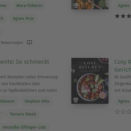
lmer
Mora Fütterer
Agnes 
ch
Agnes Prus
 Bewertungen
nte: So schmeckt
Cosy 
Gerich
mit Rezepten voller Erinnerung:
60 Soulf
e von Hackbraten über
Ziegenkä
in zu Topfenbällchen und mehr!
mit Kräu
nhauser
Stephan Otto
Agnes 
f
Tamara Staab
Veronika Siflinger-Lutz