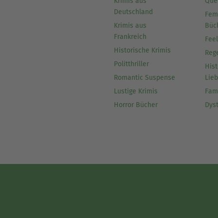
Krimis aus
Que
Deutschland
Fem
Krimis aus
Büc
Frankreich
Fee
Historische Krimis
Reg
Politthriller
Hist
Romantic Suspense
Lie
Lustige Krimis
Fam
Horror Bücher
Dys