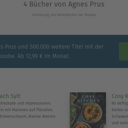
4 Bücher von Agnes Prus
Sortierung: am beliebtesten bei Skoobe
s Prus und 500.000 weitere Titel mit der
koobe. Ab 12,99 € im Monat.
ach Sylt
Cosy K
selrezepte und Impressionen:
60 deftig
ein mit Maronen auf Pilzrahm,
Kürbis-Gr
 Zitronenschaum, Warme Beeren
Schawarm
und meh