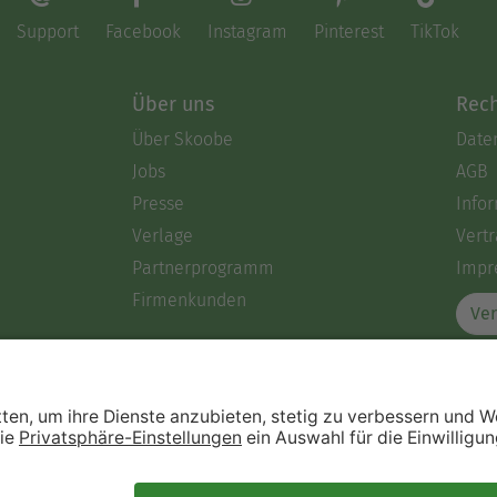
Support
Facebook
Instagram
Pinterest
TikTok
Über uns
Rech
Über Skoobe
Date
Jobs
AGB
Presse
Info
Verlage
Vertr
Partnerprogramm
Impr
Firmenkunden
Ver
Immer ein gutes Buch