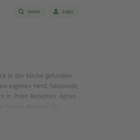
Suche
Login
ück in der Küche gefunden.
 am eigenen Herd. Saisonale,
re in ihren Rezepten. Agnes
r hinaus Rezepte für
g, Foodstyling und dem
er etwas Leckeres zum
e.