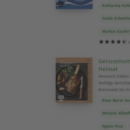
Katharina Kul
Guido Schmeli
Markus Kaufer
2
Genussmome
Heimat
Heimisch fühlen 
Wohlige Gericht
Breznsalat bis h
Rose Marie Do
Melanie Allhof
Agnes Prus