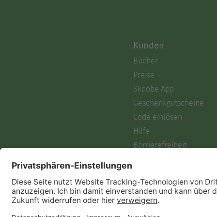
Kunden
Bücher
Preise
Skoobe App
Geschenkgutscheine
Code einlösen
Hilfe
Barrierefreiheit
Login
Skoobe liest