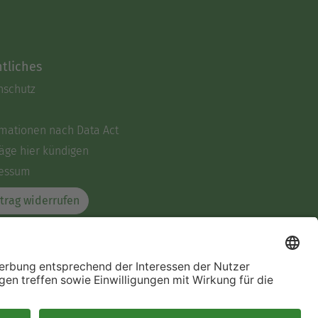
tliches
nschutz
rmationen nach Data Act
äge hier kündigen
essum
trag widerrufen