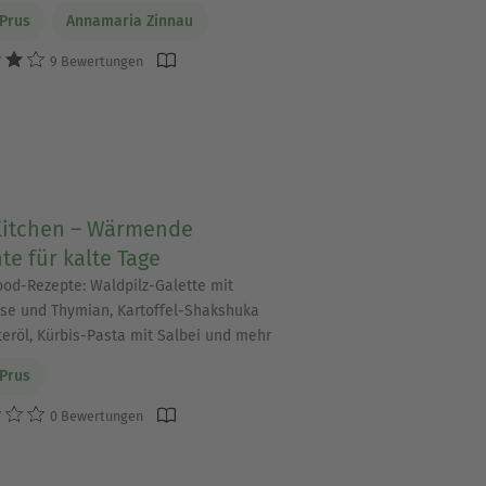
Prus
Annamaria Zinnau
9 Bewertungen
Kitchen – Wärmende
te für kalte Tage
ood-Rezepte: Waldpilz-Galette mit
se und Thymian, Kartoffel-Shakshuka
teröl, Kürbis-Pasta mit Salbei und mehr
Prus
0 Bewertungen