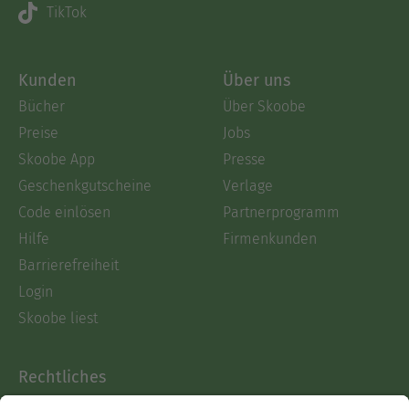
TikTok
Kunden
Über uns
Bücher
Über Skoobe
Preise
Jobs
Skoobe App
Presse
Geschenkgutscheine
Verlage
Code einlösen
Partnerprogramm
Hilfe
Firmenkunden
Barrierefreiheit
Login
Skoobe liest
Rechtliches
Datenschutz