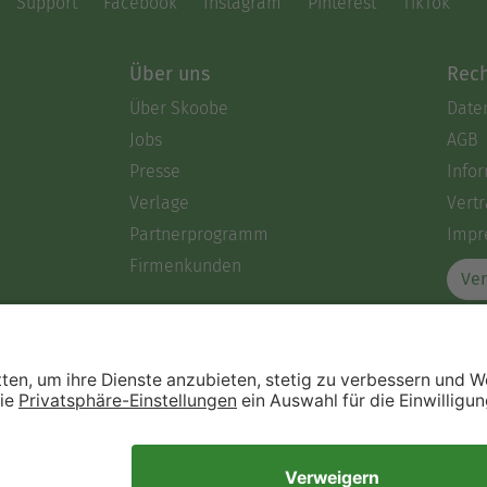
Support
Facebook
Instagram
Pinterest
TikTok
Über uns
Rech
Über Skoobe
Date
Jobs
AGB
Presse
Info
Verlage
Vertr
Partnerprogramm
Impr
Firmenkunden
Ver
Immer ein gutes Buch