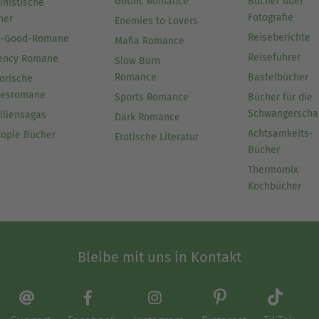
Gothic Romance
Bücher über
inistische
Fotografie
her
Enemies to Lovers
Reiseberichte
l-Good-Romane
Mafia Romance
Reiseführer
ency Romane
Slow Burn
Romance
Bastelbücher
orische
besromane
Sports Romance
Bücher für die
Schwangerscha
iliensagas
Dark Romance
Achtsamkeits-
topie Bücher
Erotische Literatur
Bücher
Thermomix
Kochbücher
Bleibe mit uns in Kontakt