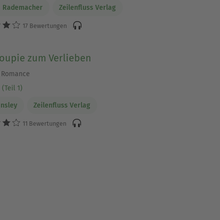
m Rademacher
Zeilenfluss Verlag
17 Bewertungen
roupie zum Verlieben
r Romance
(Teil 1)
insley
Zeilenfluss Verlag
11 Bewertungen