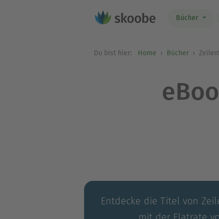
Bücher
Du bist hier:
Home
Bücher
Zeilen
eBoo
Entdecke die Titel von Zeil
mit der Flatrate v