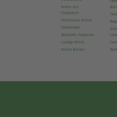
Fem
Krimis aus
Büc
Frankreich
Fee
Historische Krimis
Reg
Politthriller
Hist
Romantic Suspense
Lie
Lustige Krimis
Fam
Horror Bücher
Dys