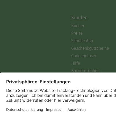
Kunden
Bücher
Preise
Skoobe App
Geschenkgutscheine
Code einlösen
Hilfe
Barrierefreiheit
Login
Skoobe liest