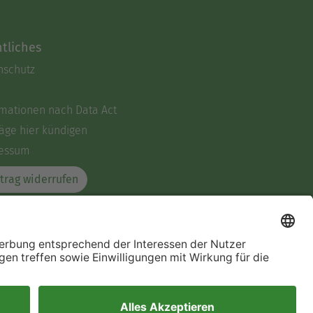
tliches
nschutz
rmationen nach Data Act
äge hier kündigen
essum
trag widerrufen