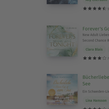
5
Forever's G
New Adult Liebe
Second Chance 
Clara Blais
7
Bücherliebe
See
Ein Schweden-L
Lina Hansson