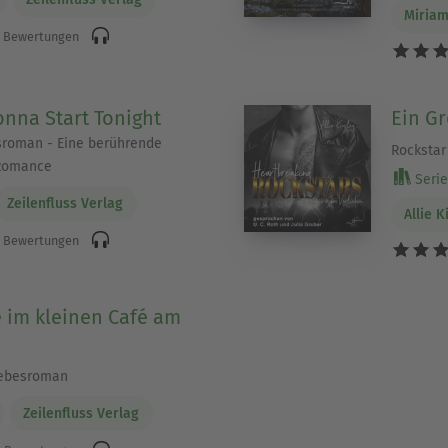
Miria
 Bewertungen
onna Start Tonight
Ein G
sroman - Eine berührende
Rocksta
Romance
Serie 
Zeilenfluss Verlag
Allie K
 Bewertungen
 im kleinen Café am
iebesroman
Zeilenfluss Verlag