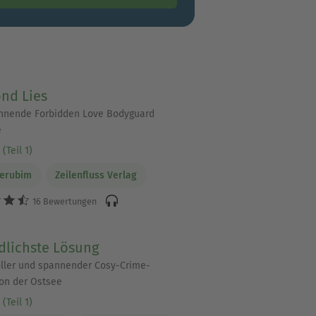
nd Lies
nnende Forbidden Love Bodyguard
e
(Teil 1)
herubim
Zeilenfluss Verlag
16 Bewertungen
dlichste Lösung
ler und spannender Cosy-Crime-
on der Ostsee
(Teil 1)