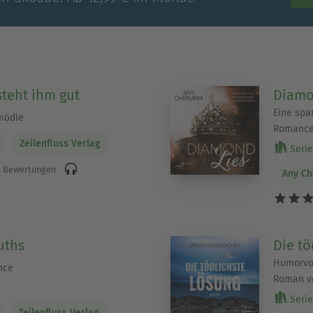
steht ihm gut
Diamo
Eine spa
mödie
Romanc
Zeilenfluss Verlag
Serie 
 Bewertungen
Any C
uths
Die tö
Humorvol
nce
Roman v
Serie 
Zeilenfluss Verlag