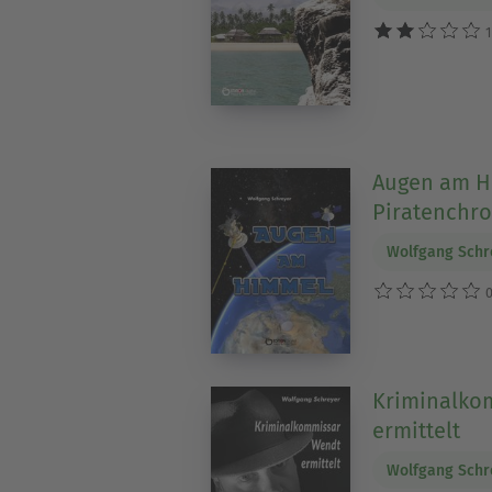
1
Augen am H
Piratenchro
Wolfgang Schr
0
Kriminalko
ermittelt
Wolfgang Schr