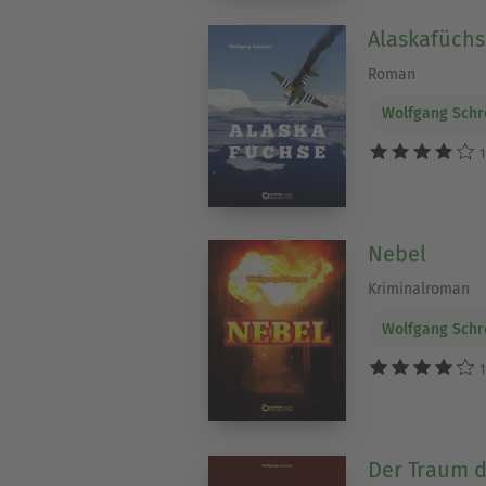
Alaskafüchs
Roman
Wolfgang Schr
1
Nebel
Kriminalroman
Wolfgang Schr
1
Der Traum 