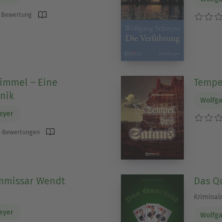
 Bewertung
immel – Eine
Tempe
nik
Wolfga
eyer
 Bewertungen
mmissar Wendt
Das Q
Krimina
eyer
Wolfga