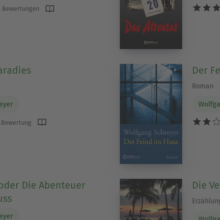
 Bewertungen
aradies
Der F
Roman
eyer
Wolfga
 Bewertung
 oder Die Abenteuer
Die V
uss
Erzählun
eyer
Wolfga