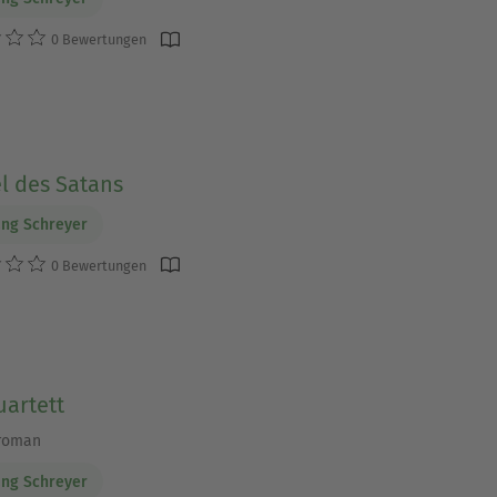
0 Bewertungen
l des Satans
ng Schreyer
0 Bewertungen
uartett
lroman
ng Schreyer