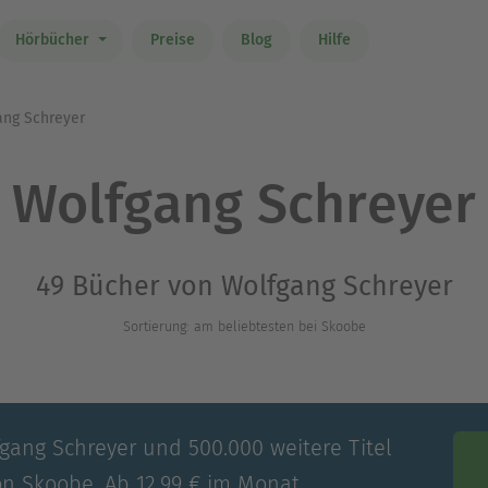
Hörbücher
Preise
Blog
Hilfe
ng Schreyer
Wolfgang Schreyer
49 Bücher von Wolfgang Schreyer
Sortierung: am beliebtesten bei Skoobe
fgang Schreyer und 500.000 weitere Titel
on Skoobe. Ab 12,99 € im Monat.