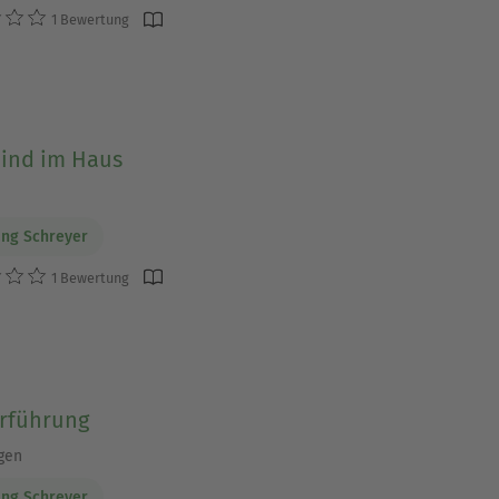
1 Bewertung
eind im Haus
ng Schreyer
1 Bewertung
erführung
gen
ng Schreyer