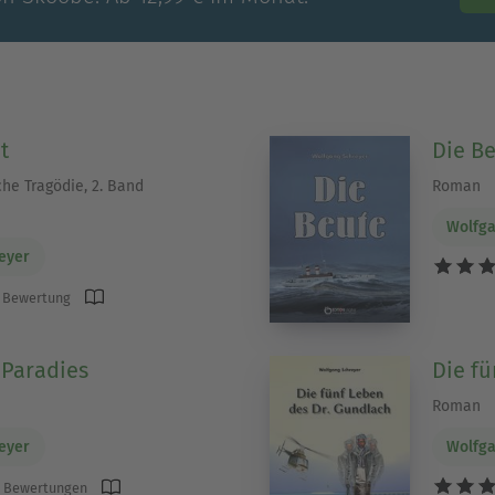
t
Die B
he Tragödie, 2. Band
Roman
Wolfga
eyer
 Bewertung
 Paradies
Die fü
Roman
eyer
Wolfga
 Bewertungen