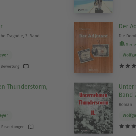
r
Der A
he Tragödie, 3. Band
Die Domi
Serie 
eyer
Wolfga
 Bewertung
n Thunderstorm,
Unter
Band 
Roman
eyer
Wolfga
 Bewertungen