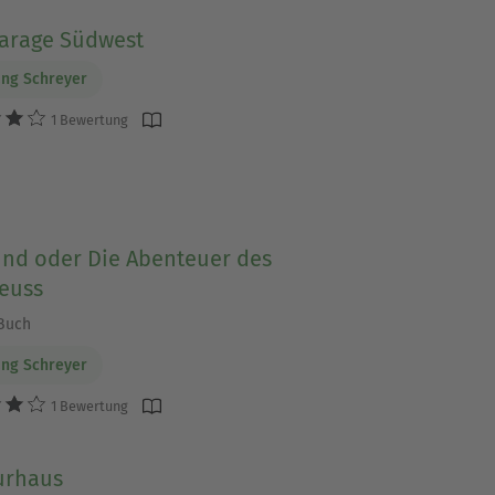
arage Südwest
ng Schreyer
1 Bewertung
und oder Die Abenteuer des
euss
Buch
ng Schreyer
1 Bewertung
urhaus