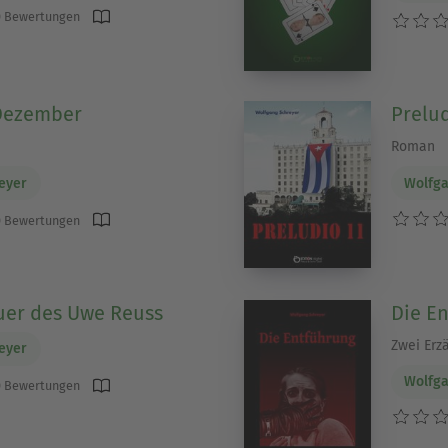
 Bewertungen
Dezember
Prelud
Roman
eyer
Wolfga
 Bewertungen
uer des Uwe Reuss
Die E
Zwei Erz
eyer
Wolfga
 Bewertungen