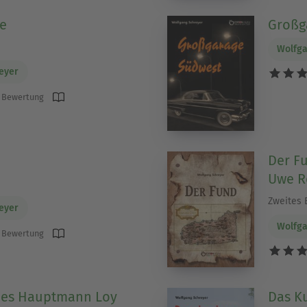
e
Großg
Wolfga
eyer
 Bewertung
Der F
Uwe R
Zweites 
eyer
Wolfga
 Bewertung
des Hauptmann Loy
Das K