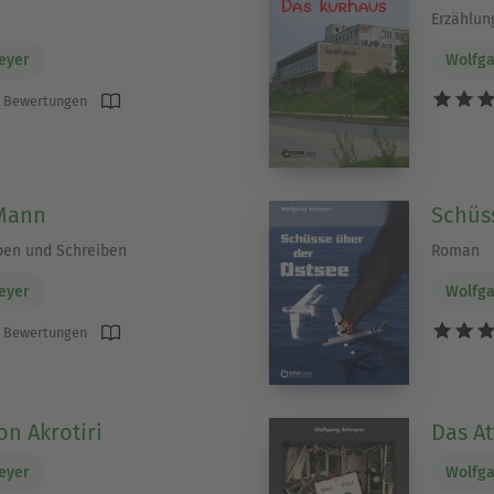
Erzählun
eyer
Wolfga
 Bewertungen
 Mann
Schüs
ben und Schreiben
Roman
eyer
Wolfga
 Bewertungen
on Akrotiri
Das At
eyer
Wolfga