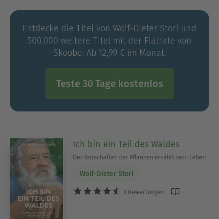
nachgeht. Er hält regelmäßig Vorträge und
Seminare und veröffentlichte zahlreiche Bücher,
Entdecke die Titel von Wolf-Dieter Storl und
darunter mehrere Bestseller.
500.000 weitere Titel mit der Flatrate von
Skoobe. Ab 12,99 € im Monat.
Teste 30 Tage kostenlos
Ich bin ein Teil des Waldes
Der Botschafter der Pflanzen erzählt sein Leben
Wolf-Dieter Storl
3 Bewertungen