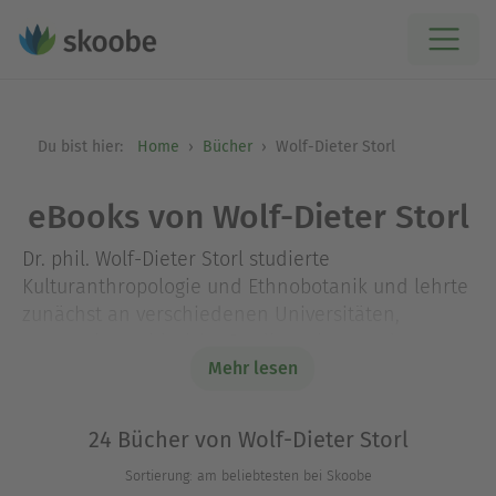
Du bist hier:
Home
Bücher
Wolf-Dieter Storl
eBooks von Wolf-Dieter Storl
Dr. phil. Wolf-Dieter Storl studierte
Kulturanthropologie und Ethnobotanik und lehrte
zunächst an verschiedenen Universitäten,
unternahm zahlreiche Studienreisen und
veröffentlichte Artikel und Bücher zu seinen
Mehr lesen
ethnobotanischen Feldforschungen. 1988 zog er
sich mit seiner Familie auf einen Einödhof im
24 Bücher von Wolf-Dieter Storl
Allgäu zurück, wo er gärtnert und den
Sortierung: am beliebtesten bei Skoobe
Geheimnissen der Heilkräuter und Wildpflanzen