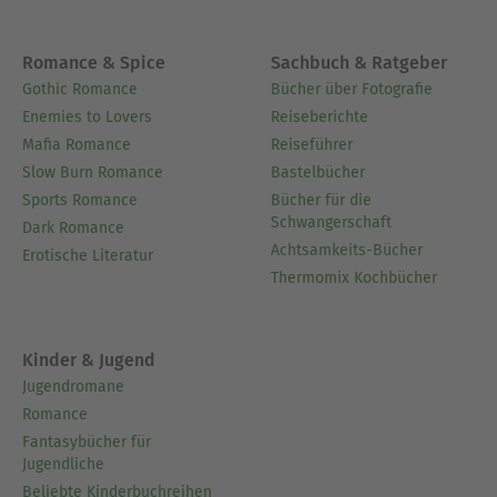
Romance & Spice
Sachbuch & Ratgeber
Gothic Romance
Bücher über Fotografie
Enemies to Lovers
Reiseberichte
Mafia Romance
Reiseführer
Slow Burn Romance
Bastelbücher
Sports Romance
Bücher für die
Schwangerschaft
Dark Romance
Achtsamkeits-Bücher
Erotische Literatur
Thermomix Kochbücher
Kinder & Jugend
Jugendromane
Romance
Fantasybücher für
Jugendliche
Beliebte Kinderbuchreihen