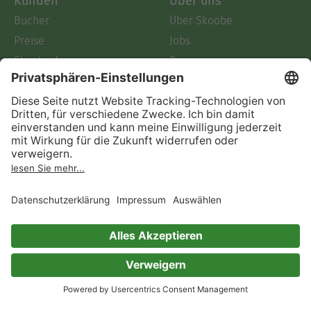
Kunden
Über uns
Bücher
Über Skoobe
Preise
Jobs
Skoobe App
Presse
Geschenkgutscheine
Verlage
Code einlösen
Partnerprogramm
Hilfe
Firmenkunden
Barrierefreiheit
Login
Skoobe liest
Rechtliches
Datenschutz
AGB
Informationen nach Data
Act