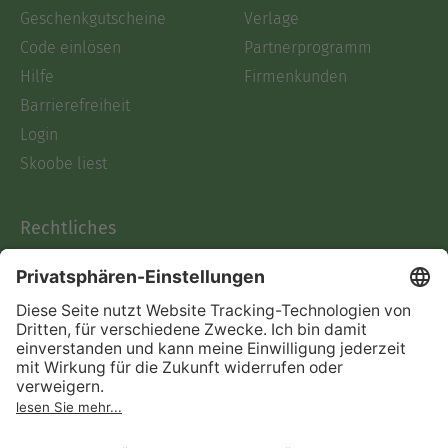
Geschenkgutscheine
Verlage
Code einlösen
Partnerprogramm
Hilfe
Firmenkunden
Barrierefreiheit
Login
Skoobe liest
Rechtliches
Datenschutz
AGB
Informationen nach Data
Act
Verträge hier kündigen
Impressum
Vertrag widerrufen