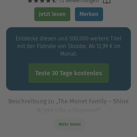
72 Bewertungen
Jetzt lesen
Merken
Entdecke diesen und 500.000 weitere Titel
mit der Flatrate von Skoobe. Ab 12,99 € im
Monat.
Teste 30 Tage kostenlos
Beschreibung zu „The Monet Family – Shine
Bright Like a Diamond“
Soll Hailie zu ihren Brüdern halten oder endlich
Mehr lesen
ihrem Herzen folgen? Hailie schwebt auf Wolke
sieben – mit Adrien fühlt sich alles richtig an. Es