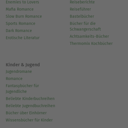
Enemies to Lovers
Reiseberichte
Mafia Romance
Reiseführer
Slow Burn Romance
Bastelbücher
Sports Romance
Bücher für die
Schwangerschaft
Dark Romance
Achtsamkeits-Bücher
Erotische Literatur
Thermomix Kochbücher
Kinder & Jugend
Jugendromane
Romance
Fantasybücher für
Jugendliche
Beliebte Kinderbuchreihen
Beliebte Jugendbuchreihen
Bücher über Einhörner
Wissensbücher für Kinder