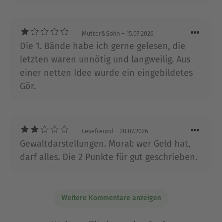
Liebling, unsere Perle, auch nicht! Tut mir
leid, aber die Bewertung hier kann ich beim
Mutter&Sohn
– 15.07.2026
besten Willen nicht nachvollziehen!
Die 1. Bände habe ich gerne gelesen, die
letzten waren unnötig und langweilig. Aus
einer netten Idee wurde ein eingebildetes
Gör.
Lesefreund
– 20.07.2026
Gewaltdarstellungen. Moral: wer Geld hat,
darf alles. Die 2 Punkte für gut geschrieben.
Weitere Kommentare anzeigen