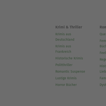
Krimi & Thriller
Ro
Krimis aus
Que
Deutschland
Fem
Krimis aus
Büc
Frankreich
Fee
Historische Krimis
Reg
Politthriller
Hist
Romantic Suspense
Lie
Lustige Krimis
Fam
Horror Bücher
Dys