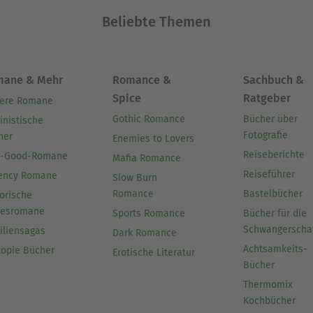
Beliebte Themen
mane & Mehr
Romance &
Sachbuch &
Spice
Ratgeber
ere Romane
Gothic Romance
Bücher über
inistische
Fotografie
her
Enemies to Lovers
Reiseberichte
l-Good-Romane
Mafia Romance
Reiseführer
ency Romane
Slow Burn
Romance
Bastelbücher
orische
besromane
Sports Romance
Bücher für die
Schwangerscha
iliensagas
Dark Romance
Achtsamkeits-
topie Bücher
Erotische Literatur
Bücher
Thermomix
Kochbücher