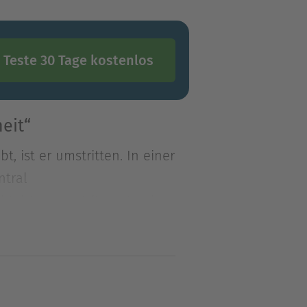
Teste 30 Tage kostenlos
eit“
, ist er umstritten. In einer
ntral
, ist er umstritten. In einer
entralen Stationen dieser
Zugleich zeigt der
e Einzige ist, die schon
ießt.Von der ersten