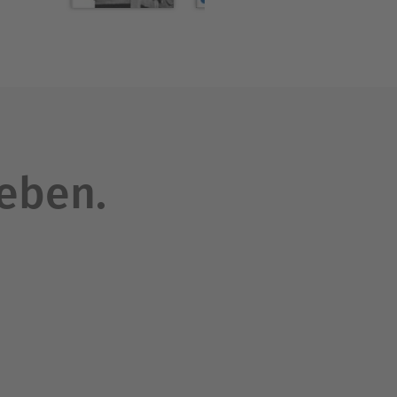
enschaften und war u.a.
leben.