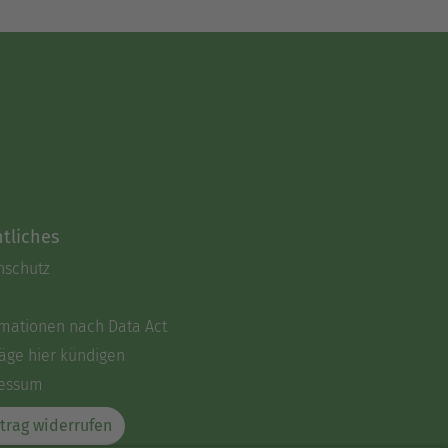
tliches
nschutz
rmationen nach Data Act
äge hier kündigen
essum
trag widerrufen