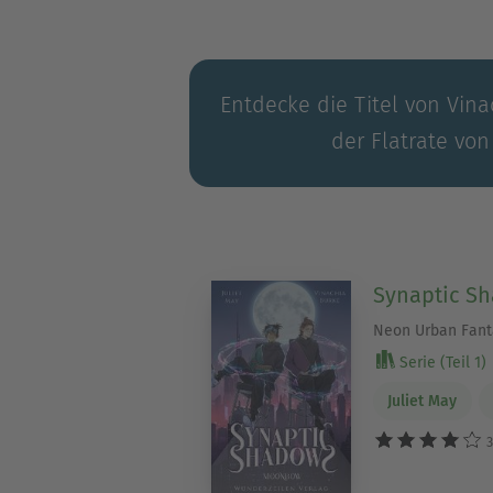
Entdecke die Titel von Vina
der Flatrate von
Synaptic S
Neon Urban Fanta
Serie (Teil 1)
Juliet May
3