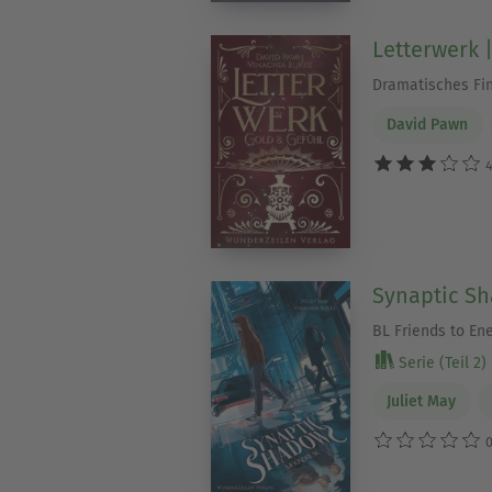
Letterwerk 
Dramatisches Fi
David Pawn
4
Synaptic S
BL Friends to En
Serie (Teil 2)
Juliet May
0