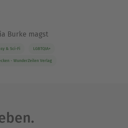
hia Burke magst
sy & Sci-Fi
LGBTQIA+
cken - WunderZeilen Verlag
leben.