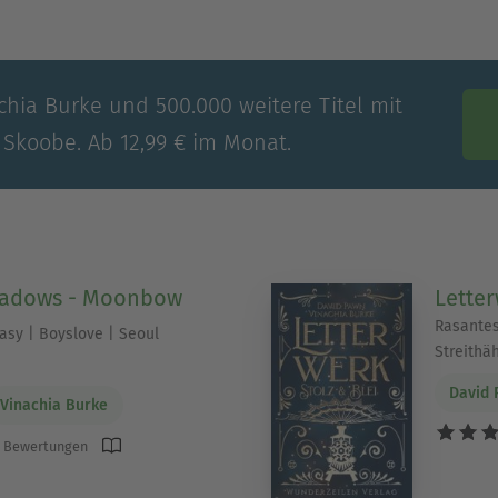
chia Burke und 500.000 weitere Titel mit
 Skoobe. Ab 12,99 € im Monat.
hadows - Moonbow
Letter
Rasante
sy | Boyslove | Seoul
Streithä
David
Vinachia Burke
 Bewertungen