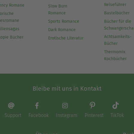
Reiseführer
ency Romane
Slow Burn
Romance
Bastelbücher
orische
besromane
Sports Romance
Bücher für die
Schwangerscha
iliensagas
Dark Romance
Achtsamkeits-
topie Bücher
Erotische Literatur
Bücher
Thermomix
Kochbücher
Bleibe mit uns in Kontakt
Support
Facebook
Instagram
Pinterest
TikTok