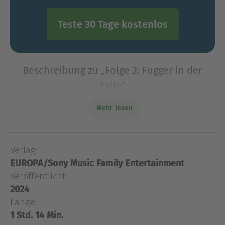
Teste 30 Tage kostenlos
Beschreibung zu „Folge 2: Fugger in der
Falle“
Ein Krimi aus dem Mittelalter Augsburg – 1523.
Mehr lesen
Jakob Fugger, der berühmte Kaufmann, ist bis
heute der reichste Mann der Geschichte. Doch
wie wurde er so reich? Die Zeitdetektive heften
Verlag:
sich neugierig
EUROPA/Sony Music Family Entertainment
Ein Krimi aus dem Mittelalter Augsburg – 1523.
Veröffentlicht:
Jakob Fugger, der berühmte Kaufmann, ist bis
2024
heute der reichste Mann der Geschichte. Doch
Länge:
wie wurde er so reich? Die Zeitdetektive heften
1 Std. 14 Min.
sich neugierig an Fuggers Fersen. Doch als seine