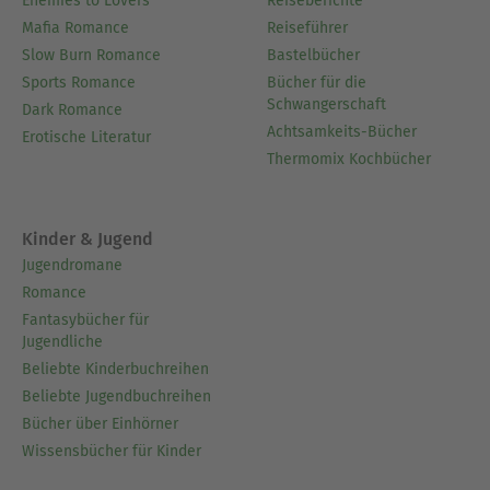
Enemies to Lovers
Reiseberichte
Mafia Romance
Reiseführer
Slow Burn Romance
Bastelbücher
Sports Romance
Bücher für die
Schwangerschaft
Dark Romance
Achtsamkeits-Bücher
Erotische Literatur
Thermomix Kochbücher
Kinder & Jugend
Jugendromane
Romance
Fantasybücher für
Jugendliche
Beliebte Kinderbuchreihen
Beliebte Jugendbuchreihen
Bücher über Einhörner
Wissensbücher für Kinder