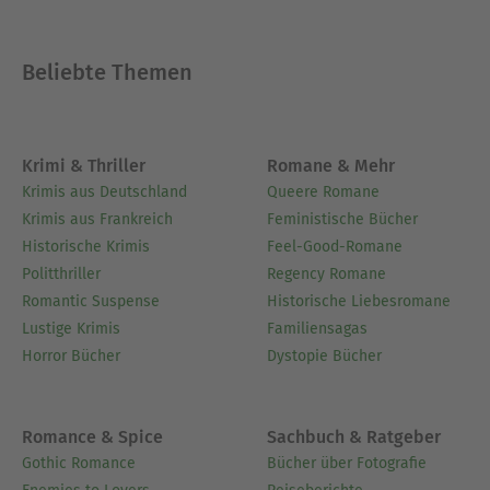
Sprach-Bilder in einer der Welt zugewandten
Sprache. Wochenspiegel Buchtipp 16.3.23.
Beliebte Themen
Ausblenden
Krimi & Thriller
Romane & Mehr
Krimis aus Deutschland
Queere Romane
Krimis aus Frankreich
Feministische Bücher
Historische Krimis
Feel-Good-Romane
Politthriller
Regency Romane
Romantic Suspense
Historische Liebesromane
Lustige Krimis
Familiensagas
Horror Bücher
Dystopie Bücher
Romance & Spice
Sachbuch & Ratgeber
Gothic Romance
Bücher über Fotografie