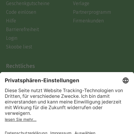
Geschenkgutscheine
Verlage
Code einlösen
Partnerprogramm
Hilfe
Firmenkunden
Barrierefreiheit
Login
Skoobe liest
Rechtliches
Datenschutz
AGB
Informationen nach Data
Act
Verträge hier kündigen
Impressum
Vertrag widerrufen