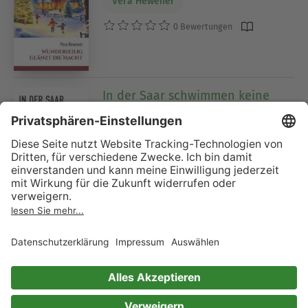
Vera Hewener
0 Bewertungen
In der Saar schwimmen keine
Krokodile
Gegenwartslyrik & Texte
Vera Hewener
0 Bewertungen
Von Lorraine nach Aquitaine
Reisenotizen in Lyrik und Prosa
Vera Hewener
0 Bewertungen