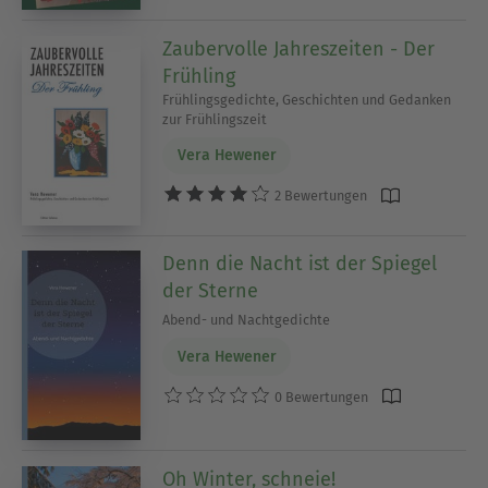
Metaphorik, die sie in eine eher nüchterne
Sprach-Atmosphäre pflanzt... Sie übersetzt ihre
Zaubervolle Jahreszeiten - Der
Sprach-Bilder in einer der Welt zugewandten
Frühling
Sprache. Wochenspiegel Buchtipp 16.3.23.
Frühlingsgedichte, Geschichten und Gedanken
zur Frühlingszeit
Vera Hewener
2 Bewertungen
Denn die Nacht ist der Spiegel
der Sterne
Abend- und Nachtgedichte
Vera Hewener
0 Bewertungen
Oh Winter, schneie!