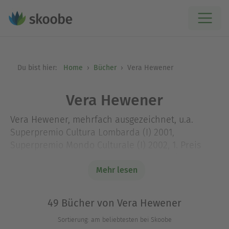
Du bist hier:
Home
Bücher
Vera Hewener
Vera Hewener
Vera Hewener, mehrfach ausgezeichnet, u.a.
Superpremio Cultura Lombarda (I) 2001,
Superpremio Mondo Culturale (I) 2002, 1. Preis
Deutsche Sprache und Trophäe Novalis (F) 2004,
Grand Prix Européen de Poésie (F) 2005, Goethe
Mehr lesen
Trophäe (F) 2007, zuletzt Wilhelm Busch Preis (F)
2017.
49 Bücher von Vera Hewener
Sortierung: am beliebtesten bei Skoobe
Man muss dabei ein bisschen an Tucholsky