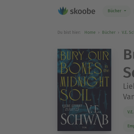
Bücher
Du bist hier:
Home
Bücher
V.E. S
B
S
Lie
Va
V.E
Emp