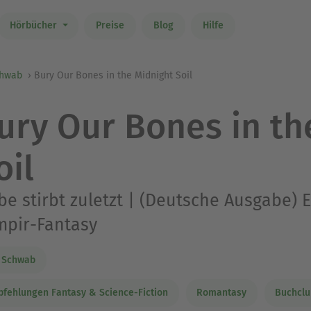
Hörbücher
Preise
Blog
Hilfe
chwab
Bury Our Bones in the Midnight Soil
ury Our Bones in th
oil
be stirbt zuletzt | (Deutsche Ausgabe)
mpir-Fantasy
. Schwab
fehlungen Fantasy & Science-Fiction
Romantasy
Buchclu