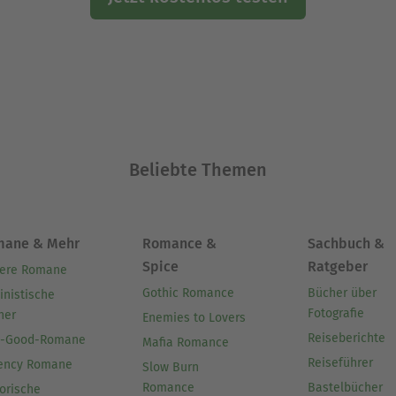
Beliebte Themen
mane & Mehr
Romance &
Sachbuch &
Spice
Ratgeber
ere Romane
Gothic Romance
Bücher über
inistische
Fotografie
her
Enemies to Lovers
Reiseberichte
l-Good-Romane
Mafia Romance
Reiseführer
ency Romane
Slow Burn
Romance
Bastelbücher
orische