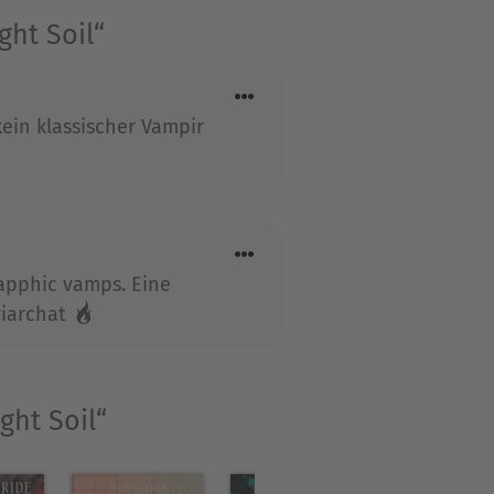
ht Soil“
ein klassischer Vampir
sapphic vamps. Eine
riarchat 🔥
ght Soil“