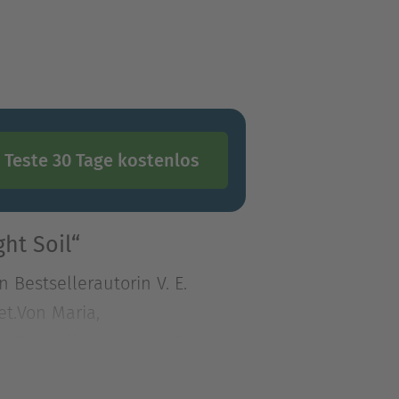
Teste 30 Tage kostenlos
ht Soil“
 Bestsellerautorin V. E.
et.Von Maria,
 Bestsellerautorin V. E.
t.Von Maria, die im Jahre