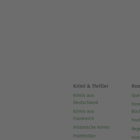
Krimi & Thriller
Ro
Krimis aus
Que
Deutschland
Fem
Krimis aus
Büc
Frankreich
Fee
Historische Krimis
Reg
Politthriller
Hist