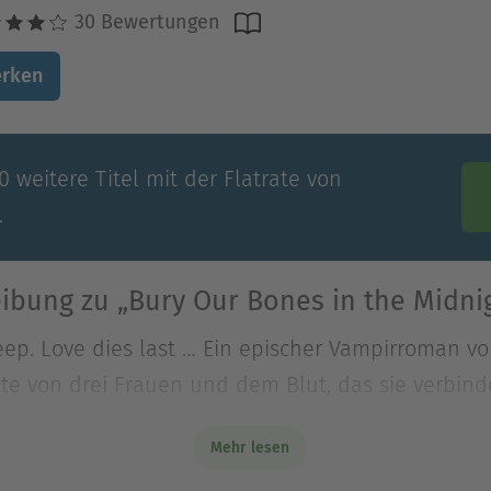
30 Bewertungen
rken
 weitere Titel mit der Flatrate von
.
ibung zu „Bury Our Bones in the Midnig
eep. Love dies last … Ein epischer Vampirroman von
hte von drei Frauen und dem Blut, das sie verbind
eep. Love dies last … Ein epischer Vampirroman von
Mehr lesen
te von drei Frauen und dem Blut, das sie verbinde