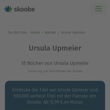
Du bist hier:
Home
Bücher
Ursula Upmeier
Ursula Upmeier
35 Bücher von Ursula Upmeier
Sortierung: am beliebtesten bei Skoobe
Entdecke die Titel von Ursula Upmeier und
500.000 weitere Titel mit der Flatrate von
Skoobe. Ab 12,99 € im Monat.