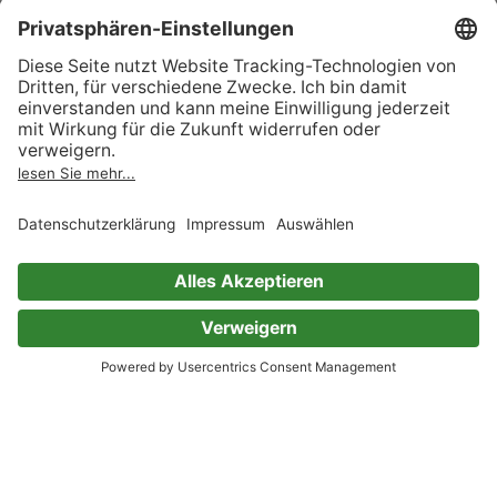
Bleib bei mir
as performed by Klaus Sommer, Single Songbook
Wolfgang Kähne
Ursula Upmeier
0 Bewertungen
Mach doch kein Geheimnis draus
as performed by Nina Lizell, Single Songbook
Wolfgang Kähne
Ursula Upmeier
0 Bewertungen