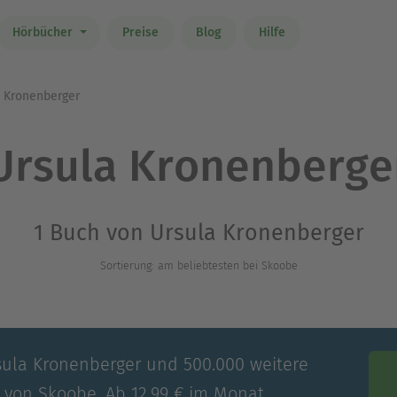
Hörbücher
Preise
Blog
Hilfe
 Kronenberger
Ursula Kronenberge
1 Buch von Ursula Kronenberger
Sortierung: am beliebtesten bei Skoobe
rsula Kronenberger und 500.000 weitere
e von Skoobe. Ab 12,99 € im Monat.