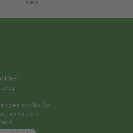
Kinder
tliches
nschutz
rmationen nach Data Act
äge hier kündigen
essum