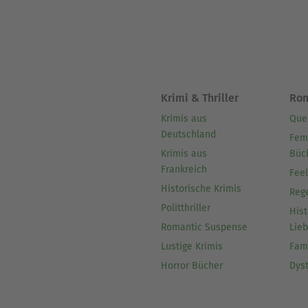
Krimi & Thriller
Ro
Krimis aus
Que
Deutschland
Fem
Krimis aus
Büc
Frankreich
Fee
Historische Krimis
Reg
Politthriller
Hist
Romantic Suspense
Lie
Lustige Krimis
Fam
Horror Bücher
Dys