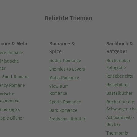
Beliebte Themen
mane & Mehr
Romance &
Sachbuch &
Spice
Ratgeber
ere Romane
Gothic Romance
Bücher über
inistische
Fotografie
her
Enemies to Lovers
Reiseberichte
l-Good-Romane
Mafia Romance
Reiseführer
ency Romane
Slow Burn
Romance
Bastelbücher
orische
besromane
Sports Romance
Bücher für die
Schwangerscha
iliensagas
Dark Romance
Achtsamkeits-
topie Bücher
Erotische Literatur
Bücher
Thermomix