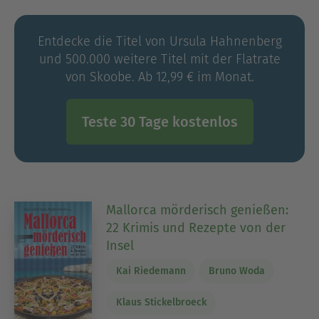
hahnenberg.de
Die Autorin bei Facebook:
Entdecke die Titel von Ursula Hahnenberg
www.facebook.com/ursula.di
und 500.000 weitere Titel mit der Flatrate
Die Autorin bei Instagram: @ursula_hahnenberg
von Skoobe. Ab 12,99 € im Monat.
Bei dotbooks veröffentlichte die Autorin ihre
Krimi-Reihe um Försterin Julia Sommer mit den
Teste 30 Tage kostenlos
Einzeltiteln »Teufelstritt« und »Wolfstanz«, in dem
auch die Kurzgeschichte »Wolfskind« enthalten
ist.
Mallorca mörderisch genießen:
22 Krimis und Rezepte von der
Insel
Kai Riedemann
Bruno Woda
Klaus Stickelbroeck