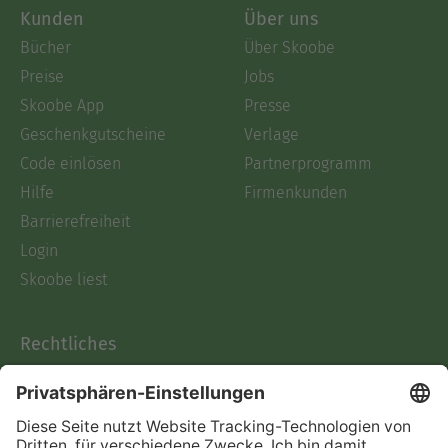
Kunden
Über uns
Bücher
Über Skoobe
Preise
Jobs
Skoobe App
Presse
Geschenkgutscheine
Verlage
Code einlösen
Partnerprogramm
Hilfe
Firmenkunden
Barrierefreiheit
Login
Skoobe liest
Rechtliches
Datenschutz
AGB
Informationen nach Data