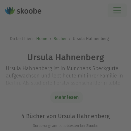
Du bist hier:
Home
Bücher
Ursula Hahnenberg
Ursula Hahnenberg
Ursula Hahnenberg ist in Münchens Speckgürtel
aufgewachsen und lebt heute mit ihrer Familie in
Berlin. Als studierte Forstwissenschaftlerin lebte
sie ihr kreatives Potential in diversen Branchen
aus, bevor sie zu ihrer Berufung fand. Heute ist
Mehr lesen
sie als freie Autorin und Schreibtrainerin tätig
und erzählt am liebsten von starken Frauen.
4 Bücher von Ursula Hahnenberg
Sortierung: am beliebtesten bei Skoobe
Die Website der Autorin: www.ursula-