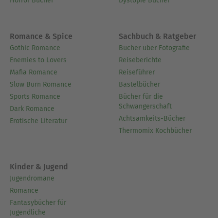
Horror Bücher
Dystopie Bücher
Romance & Spice
Sachbuch & Ratgeber
Gothic Romance
Bücher über Fotografie
Enemies to Lovers
Reiseberichte
Mafia Romance
Reiseführer
Slow Burn Romance
Bastelbücher
Sports Romance
Bücher für die
Schwangerschaft
Dark Romance
Achtsamkeits-Bücher
Erotische Literatur
Thermomix Kochbücher
Kinder & Jugend
Jugendromane
Romance
Fantasybücher für
Jugendliche