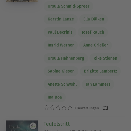
Ursula Schmid-Spreer
Kerstin Lange
Ella Dälken
Paul Decrinis
Josef Rauch
Ingrid Werner
Anne Grießer
Ursula Hahnenberg
Rike Stienen
Sabine Giesen
Brigitte Lambertz
Anette Schwohl
Jan Lammers
Ina Boa
0 Bewertungen
Teufelstritt