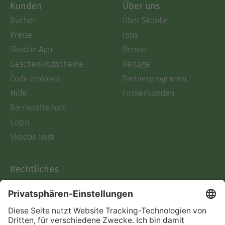
Kunden
Über uns
Bücher
Über Skoobe
Preise
Jobs
Skoobe App
Presse
Geschenkgutscheine
Verlage
Code einlösen
Partnerprogramm
Hilfe
Firmenkunden
Barrierefreiheit
Login
Skoobe liest
Rechtliches
Datenschutz
AGB
Informationen nach Data
Act