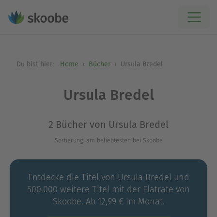
Du bist hier:
Home
Bücher
Ursula Bredel
Ursula Bredel
2 Bücher von Ursula Bredel
Sortierung: am beliebtesten bei Skoobe
Entdecke die Titel von Ursula Bredel und
500.000 weitere Titel mit der Flatrate von
Skoobe. Ab 12,99 € im Monat.