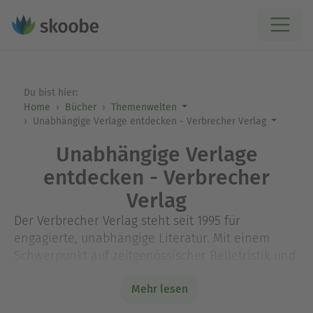
Du bist hier:
Home
Bücher
Themenwelten
Unabhängige Verlage entdecken - Verbrecher Verlag
Unabhängige Verlage
entdecken - Verbrecher
Verlag
Der Verbrecher Verlag steht seit 1995 für
engagierte, unabhängige Literatur. Mit einem
Schwerpunkt auf zeitgenössischer Belletristik und
politischen Sachbüchern veröffentlicht der Verlag
Mehr lesen
sowohl vergessene Stimmen als auch
vielversprechende Debüts – darunter Werke von