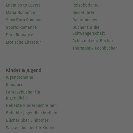
Enemies to Lovers
Reiseberichte
Mafia Romance
Reiseführer
Slow Burn Romance
Bastelbücher
Sports Romance
Bücher für die
Schwangerschaft
Dark Romance
Achtsamkeits-Bücher
Erotische Literatur
Thermomix Kochbücher
Kinder & Jugend
Jugendromane
Romance
Fantasybücher für
Jugendliche
Beliebte Kinderbuchreihen
Beliebte Jugendbuchreihen
Bücher über Einhörner
Wissensbücher für Kinder