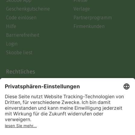
Skoobe App
Presse
Geschenkgutscheine
Verlage
Code einlösen
Partnerprogramm
Hilfe
Firmenkunden
Barrierefreiheit
Login
Skoobe liest
Rechtliches
Datenschutz
AGB
Informationen nach Data
Act
Verträge hier kündigen
Impressum
Vertrag widerrufen