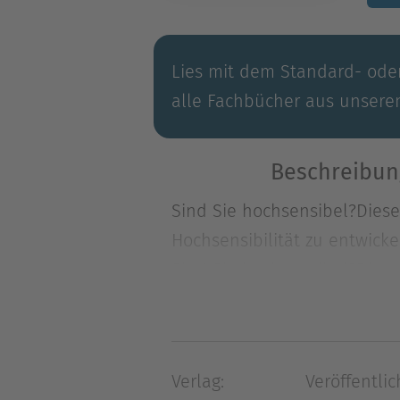
Lies mit dem Standard- oder
alle Fachbücher aus unsere
Beschreibun
Sind Sie hochsensibel?Diese
Hochsensibilität zu entwick
Sind Sie hochsensibel?Diese
Hochsensibilität zu entwick
physiologischen Hintergründ
– von der Familie über Freu
Verlag:
Veröffentlic
erzählt die Autorin immer w