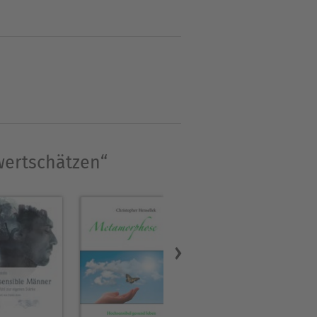
che und ermutigende
uch den ausführlichen, von
t nicht, sondern klärt auf
lität zu begrenzen und die
UTE
wertschätzen“
 Erlebniswelt kennt sie
elt das Thema
kation. www.coaching-fuer-