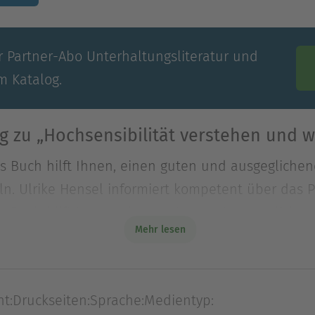
 Partner-Abo Unterhaltungs­literatur und
m Katalog.
g zu „Hochsensibilität verstehen und w
s Buch hilft Ihnen, einen guten und ausgegliche
eln. Ulrike Hensel informiert kompetent über da
s Buch hilft Ihnen, einen guten und ausgegliche
Mehr lesen
eln. Ulrike Hensel informiert kompetent über da
e und erläutert, was Hochsensibilität in den ve
ndschaften und Partnerschaft bis hin zum Beruf –
ht:
Druckseiten:
Sprache:
Medientyp:
ieder Persönliches von sich und lässt andere Ho