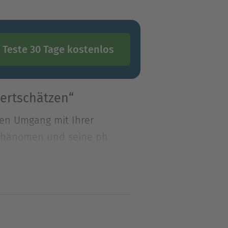
Teste 30 Tage kostenlos
ertschätzen“
nen Umgang mit Ihrer
s Phänomen und seine ph
nen Umgang mit Ihrer
s Phänomen und seine
rschiedenen Lebensbereichen
 bedeutet. In Einschüben
chsensible zu Wort kommen.