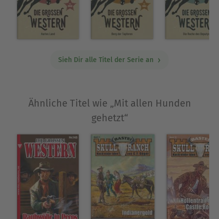
Fluss schrie ein Mädchen auf. Hufe stampften
über den sandigen Uferstreifen und verstummten
vor der Hütte. Mehrere junge Männer und ein
blondes erwachsenes Mädchen warteten in den
Sätteln. Maid-Marie schrie nicht mehr; sie war
Sieh Dir alle Titel der Serie an
ruhig und gefasst. »Komm, Basil!«, rief einer der
Reiter ungeduldig. Im halbdunklen Innern der
Hütte schob Basil Bond eine zusammengefaltete
Ähnliche Titel wie „Mit allen Hunden
alte Diggerkarte unters Hemd und kam dann mit
dem rauchenden Colt hervor. »Sacco hats
gehetzt“
erwischt. Trotzdem – zwei von uns bleiben in der
Nähe. Ihr wisst, warum.« Er schwang sich auf sein
Pferd, trieb es durch den seichten kleinen Fluss
und ritt unter den lichten grünen Bäumen voraus.
Ausblenden