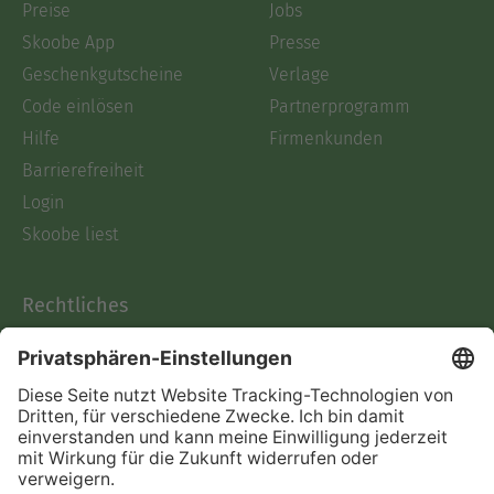
Preise
Jobs
Skoobe App
Presse
Geschenkgutscheine
Verlage
Code einlösen
Partnerprogramm
Hilfe
Firmenkunden
Barrierefreiheit
Login
Skoobe liest
Rechtliches
Datenschutz
AGB
Informationen nach Data
Act
Verträge hier kündigen
Impressum