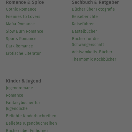
Romance & Spice
Sachbuch & Ratgeber
Gothic Romance
Bücher über Fotografie
Enemies to Lovers
Reiseberichte
Mafia Romance
Reiseführer
Slow Burn Romance
Bastelbücher
Sports Romance
Bücher für die
Schwangerschaft
Dark Romance
Achtsamkeits-Bücher
Erotische Literatur
Thermomix Kochbücher
Kinder & Jugend
Jugendromane
Romance
Fantasybücher für
Jugendliche
Beliebte Kinderbuchreihen
Beliebte Jugendbuchreihen
Bücher über Einhörner