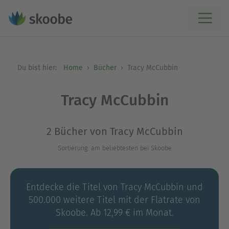
Du bist hier:
Home
Bücher
Tracy McCubbin
Tracy McCubbin
2 Bücher von Tracy McCubbin
Sortierung: am beliebtesten bei Skoobe
Entdecke die Titel von Tracy McCubbin und
500.000 weitere Titel mit der Flatrate von
Skoobe. Ab 12,99 € im Monat.