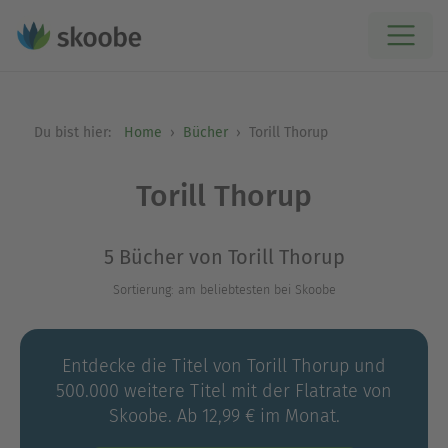
Du bist hier:
Home
Bücher
Torill Thorup
Torill Thorup
5 Bücher von Torill Thorup
Sortierung: am beliebtesten bei Skoobe
Entdecke die Titel von Torill Thorup und
500.000 weitere Titel mit der Flatrate von
Skoobe. Ab 12,99 € im Monat.