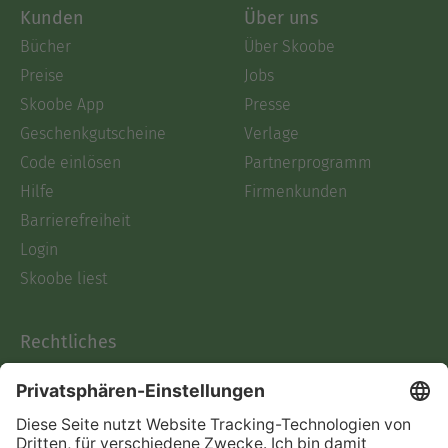
Kunden
Über uns
Bücher
Über Skoobe
Preise
Jobs
Skoobe App
Presse
Geschenkgutscheine
Verlage
Code einlösen
Partnerprogramm
Hilfe
Firmenkunden
Barrierefreiheit
Login
Skoobe liest
Rechtliches
Datenschutz
AGB
Informationen nach Data