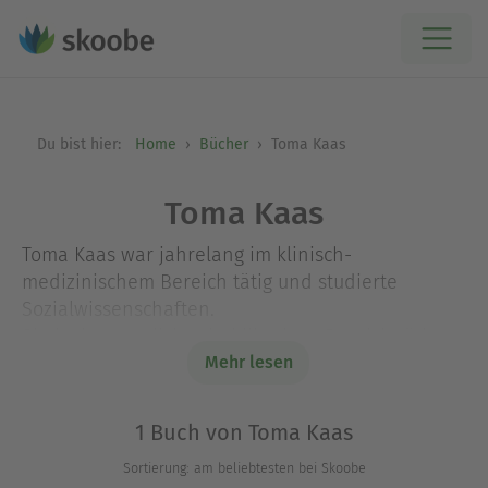
Du bist hier:
Home
Bücher
Toma Kaas
Toma Kaas
Toma Kaas war jahrelang im klinisch-
medizinischem Bereich tätig und studierte
Sozialwissenschaften.
Sie ist im sportlich rehabilitativen Bereich tätig.
Seit Jahren widmet sie sich der Poesie. Sie hat
Mehr lesen
mehrfach Lesungen u.a. im Zusammenhang des
UNESCO Weltpoesietages am 21.03.24
1 Buch von Toma Kaas
durchgeführt.
Sortierung: am beliebtesten bei Skoobe
Sie ist in Kosel und Warschau aufgewachsen und