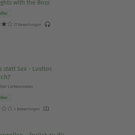
ghts with the Boss
eller
21 Bewertungen
 statt Sex - Lustlos
ich?
ller Liebesroman
eller
4 Bewertungen
swellen - Zurück zu dir