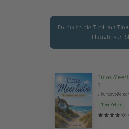
Entdecke die Titel von Tina
Flatrate von S
Tinas Meer
1
5 humorvolle R
Tina Keller
2