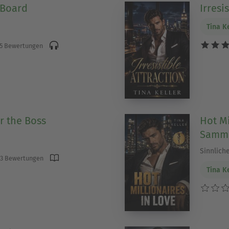
 Board
Irresi
Tina K
5 Bewertungen
r the Boss
Hot Mi
Samme
Sinnlich
3 Bewertungen
Tina K