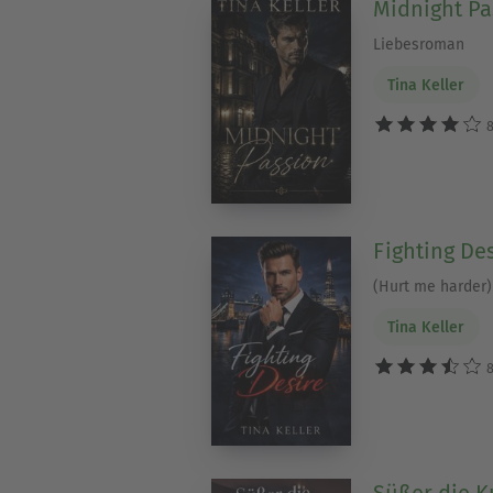
Midnight Pa
Liebesroman
Tina Keller
8
Fighting De
(Hurt me harder
Tina Keller
8
Süßer die K