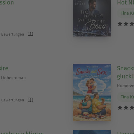
ssion
Hot Ni
Tina K
 Bewertungen
sire
Snacks
glückl
) Liebesroman
Humorvo
Tina K
 Bewertungen
ugeln nie klirren
Herzen