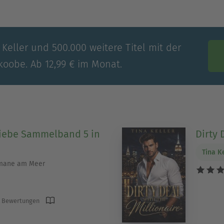
 Keller und 500.000 weitere Titel mit der
koobe. Ab 12,99 € im Monat.
liebe Sammelband 5 in
Dirty 
Tina K
omane am Meer
 Bewertungen