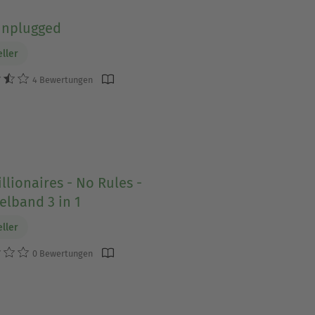
unplugged
eller
4 Bewertungen
llionaires - No Rules -
lband 3 in 1
eller
0 Bewertungen