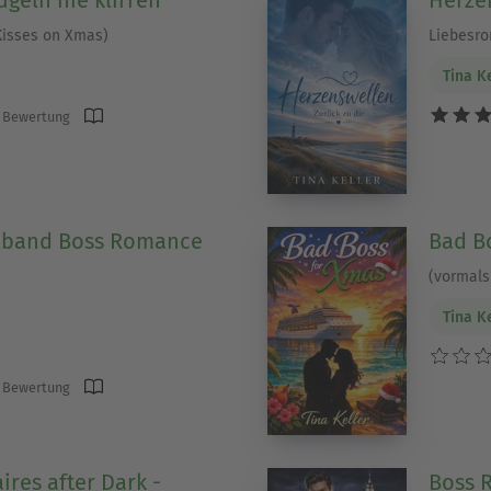
Kisses on Xmas)
Liebesr
Tina K
 Bewertung
band Boss Romance
Bad B
(vormals
Tina K
 Bewertung
ires after Dark -
Boss 