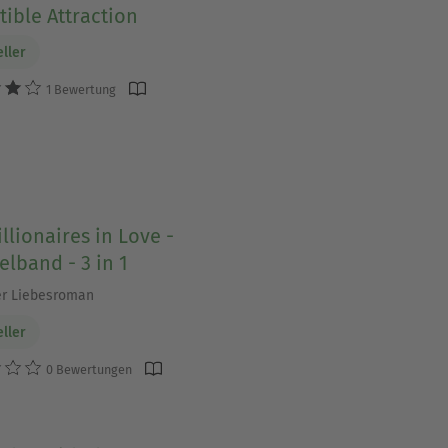
stible Attraction
eller
1 Bewertung
llionaires in Love -
lband - 3 in 1
er Liebesroman
eller
0 Bewertungen