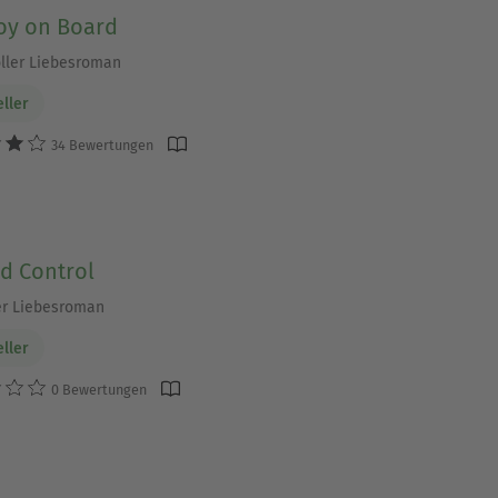
oy on Board
ller Liebesroman
eller
34 Bewertungen
d Control
er Liebesroman
eller
0 Bewertungen