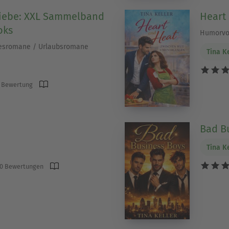
liebe: XXL Sammelband
Heart
oks
Humorvo
esromane / Urlaubsromane
Tina K
 Bewertung
Bad B
Tina K
0 Bewertungen