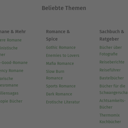
Beliebte Themen
mane & Mehr
Romance &
Sachbuch &
Spice
Ratgeber
ere Romane
Gothic Romance
Bücher über
inistische
Fotografie
her
Enemies to Lovers
Reiseberichte
l-Good-Romane
Mafia Romance
Reiseführer
ency Romane
Slow Burn
Romance
Bastelbücher
orische
besromane
Sports Romance
Bücher für die
Schwangerscha
iliensagas
Dark Romance
Achtsamkeits-
topie Bücher
Erotische Literatur
Bücher
Thermomix
Kochbücher