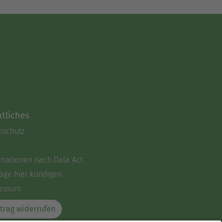
tliches
nschutz
rmationen nach Data Act
äge hier kündigen
essum
trag widerrufen