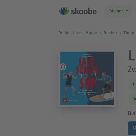
Bücher
Du bist hier:
Home
Bücher
Timm 
L
Zw
T
H
Bis
M