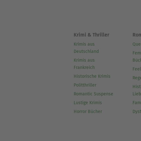
Krimi & Thriller
Ro
Krimis aus
Que
Deutschland
Fem
Krimis aus
Büc
Frankreich
Fee
Historische Krimis
Reg
Politthriller
Hist
Romantic Suspense
Lie
Lustige Krimis
Fam
Horror Bücher
Dys