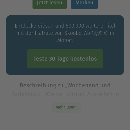
Jetzt lesen
Merken
Entdecke diesen und 500.000 weitere Titel
mit der Flatrate von Skoobe. Ab 12,99 € im
Monat.
Teste 30 Tage kostenlos
Beschreibung zu „Wochenend und
Radelglück – Kleine Fahrrad-Auszeiten in
Oberbayern“
Mehr lesen
Wie wäre es mit einer kleinen Radel-Auszeit?
Bernhard Irlinger stellt Ihnen 13 hübsche Orte in
Oberbayern vor, die wunderbare Ausgangspunkte