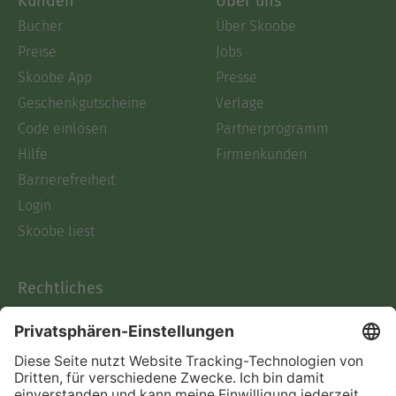
Kunden
Über uns
Bücher
Über Skoobe
Preise
Jobs
Skoobe App
Presse
Geschenkgutscheine
Verlage
Code einlösen
Partnerprogramm
Hilfe
Firmenkunden
Barrierefreiheit
Login
Skoobe liest
Rechtliches
Datenschutz
AGB
Informationen nach Data
Act