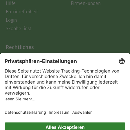
Hilfe
Firmenkunden
Barrierefreiheit
Login
Skoobe liest
Rechtliches
Datenschutz
AGB
Informationen nach Data
Act
Verträge hier kündigen
Impressum
Vertrag widerrufen