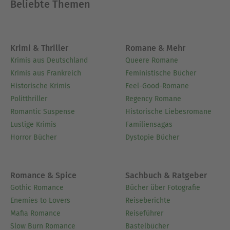
gleich.WunderkinderMax hat anlässlich des
Beliebte Themen
Geburtstags von Maestro Barenboim sein erstes
Stück komponiert. Eigentlich sollte er einen
Aufsatz für den Deutschunterricht schreiben, aber
Krimi & Thriller
Romane & Mehr
es fällt ihm partout nichts ein. Dabei wäre es für
Krimis aus Deutschland
Queere Romane
ihn ein Leichtes gewesen, denn das Thema lautet
Krimis aus Frankreich
Feministische Bücher
"Schreibe einen Aufsatz über jemanden, den du
Historische Krimis
Feel-Good-Romane
bewunderst", und das trifft auf den Maestro
Politthriller
Regency Romane
zweifelsohne zu. Aber Max will sein Geheimnis vor
Romantic Suspense
Historische Liebesromane
Maurice und Leon bewahren. Nun hat seine
Lustige Krimis
Familiensagas
Lehrerin Max einen weiteren Tag als Galgenfrist
Horror Bücher
Dystopie Bücher
gesetzt. Doch bevor sich Max an die Arbeit
machen kann, will er unbedingt den Maestro
besuchen und ihm sein Geburtstagsstück
Romance & Spice
Sachbuch & Ratgeber
vorspielen. Doch bevor es dazu kommt, hält der
Gothic Romance
Bücher über Fotografie
Maestro Max einen Vortrag über das Wunderkind
Enemies to Lovers
Reiseberichte
Mozart. Max überkommen Zweifel und er nimmt
Mafia Romance
Reiseführer
sein Geschenk wieder mit nachhause."
Slow Burn Romance
Bastelbücher