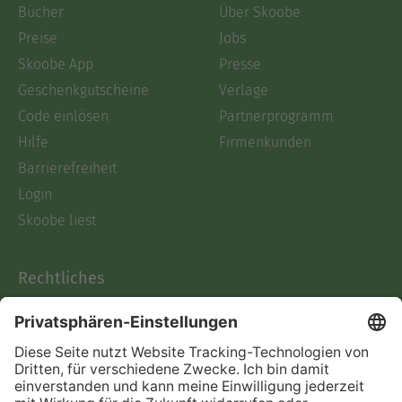
Bücher
Über Skoobe
Preise
Jobs
Skoobe App
Presse
Geschenkgutscheine
Verlage
Code einlösen
Partnerprogramm
Hilfe
Firmenkunden
Barrierefreiheit
Login
Skoobe liest
Rechtliches
Datenschutz
AGB
Informationen nach Data
Act