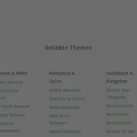
Beliebte Themen
mane & Mehr
Romance &
Sachbuch &
Spice
Ratgeber
ere Romane
Gothic Romance
Bücher über
inistische
Fotografie
her
Enemies to Lovers
Reiseberichte
l-Good-Romane
Mafia Romance
Reiseführer
ency Romane
Slow Burn
Romance
Bastelbücher
orische
besromane
Sports Romance
Bücher für die