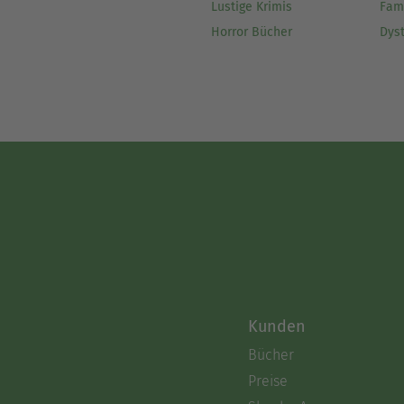
Lustige Krimis
Fam
Horror Bücher
Dys
Kunden
Bücher
Preise