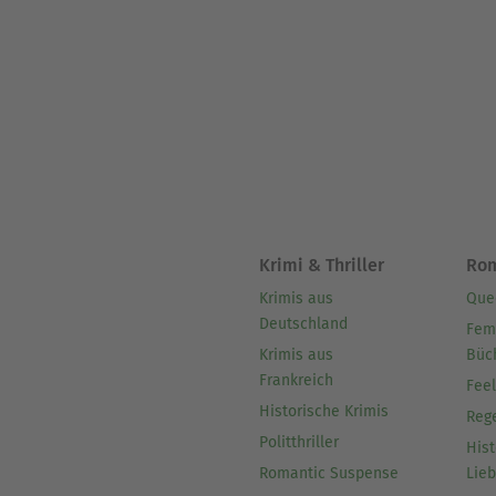
Krimi & Thriller
Ro
Krimis aus
Que
Deutschland
Fem
Krimis aus
Büc
Frankreich
Fee
Historische Krimis
Reg
Politthriller
Hist
Romantic Suspense
Lie