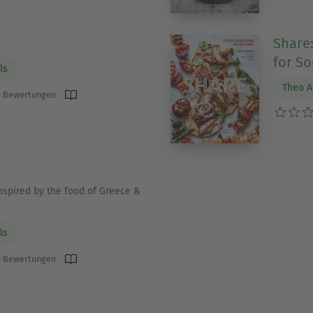
Share:
for So
ls
Theo A
 Bewertungen
inspired by the food of Greece &
ls
 Bewertungen