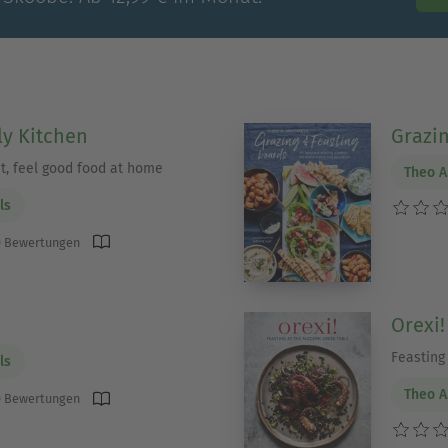
ly Kitchen
Grazi
st, feel good food at home
Theo A
ls
 Bewertungen
Orexi!
Feasting
ls
Theo A
 Bewertungen