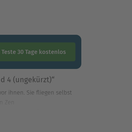
Teste 30 Tage kostenlos
d 4 (ungekürzt)“
r ihnen. Sie fliegen selbst
en Zen
r ihnen. Sie fliegen selbst
 Zenturie nicht verhindern.
 Regeln. Sie werden nur