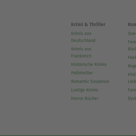
Krimi & Thriller
Ro
Krimis aus
Que
Deutschland
Fem
Krimis aus
Büc
Frankreich
Fee
Historische Krimis
Reg
Politthriller
Hist
Romantic Suspense
Lie
Lustige Krimis
Fam
Horror Bücher
Dys