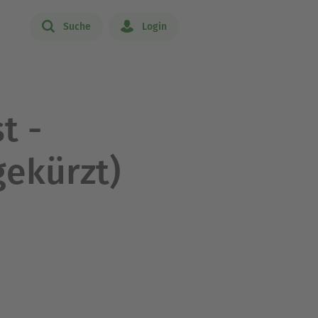
Suche
Login
t -
ekürzt)