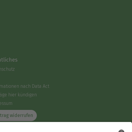
tliches
nschutz
rmationen nach Data Act
äge hier kündigen
essum
trag widerrufen