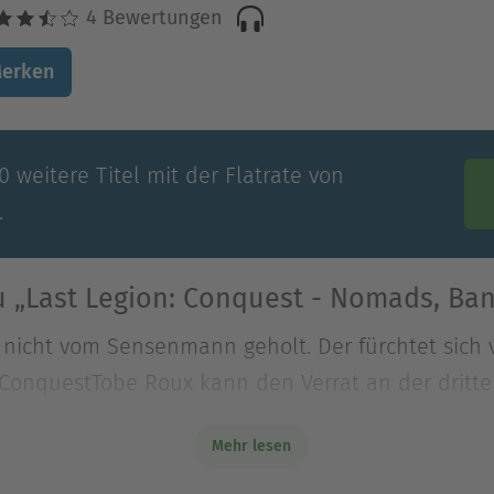
4 Bewertungen
erken
 weitere Titel mit der Flatrate von
.
 „Last Legion: Conquest - Nomads, Ban
nicht vom Sensenmann geholt. Der fürchtet sich vo
 ConquestTobe Roux kann den Verrat an der dritt
nicht vom Sensenmann geholt. Der fürchtet sich vo
Mehr lesen
 ConquestTobe Roux kann den Verrat an der dritten
ür mit ihrem Leben.Für die Legion gelten andere