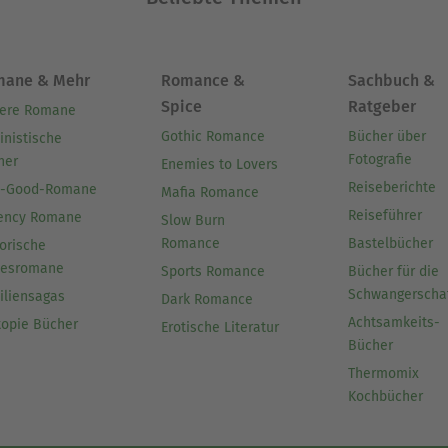
mane & Mehr
Romance &
Sachbuch &
Spice
Ratgeber
ere Romane
Gothic Romance
Bücher über
inistische
Fotografie
her
Enemies to Lovers
Reiseberichte
l-Good-Romane
Mafia Romance
Reiseführer
ency Romane
Slow Burn
Romance
Bastelbücher
orische
besromane
Sports Romance
Bücher für die
Schwangerscha
iliensagas
Dark Romance
Achtsamkeits-
topie Bücher
Erotische Literatur
Bücher
Thermomix
Kochbücher