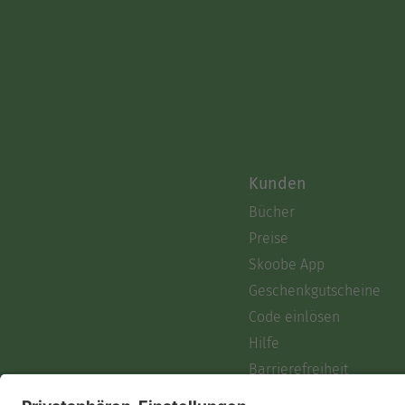
Kunden
Bücher
Preise
Skoobe App
Geschenkgutscheine
Code einlösen
Hilfe
Barrierefreiheit
Login