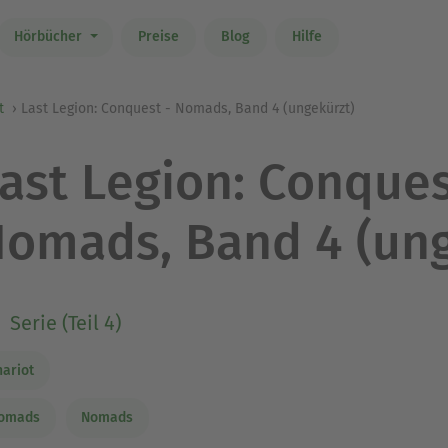
Hörbücher
Preise
Blog
Hilfe
t
Last Legion: Conquest - Nomads, Band 4 (ungekürzt)
ast Legion: Conques
omads, Band 4 (ung
Serie (Teil 4)
hariot
omads
Nomads