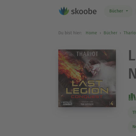
Bücher
Du bist hier:
Home
Bücher
Thario
L
N
T
N