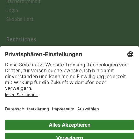
Barrierefreiheit
Login
Skoobe liest
Rechtliches
Datenschutz
AGB
Informationen nach Data
Act
Verträge hier kündigen
Impressum
Vertrag widerrufen
Immer ein gutes Buch