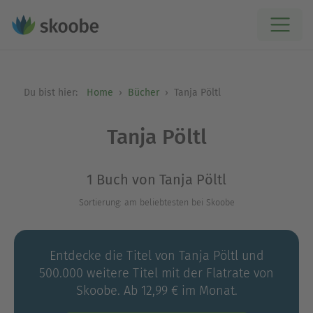
Du bist hier:
Home
Bücher
Tanja Pöltl
Tanja Pöltl
1 Buch von Tanja Pöltl
Sortierung: am beliebtesten bei Skoobe
Entdecke die Titel von Tanja Pöltl und
500.000 weitere Titel mit der Flatrate von
Skoobe. Ab 12,99 € im Monat.