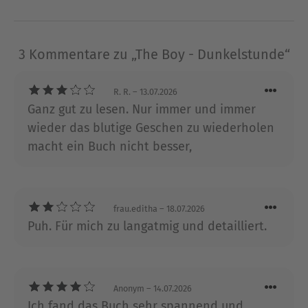
Über Tami Hoag
3 Kommentare zu „The Boy - Dunkelstunde“
Tami Hoag (* 20. Januar 1959 in Cresco, Iowa) ist
eine US-amerikanische Schriftstellerin. 1988
machte sie ihre Leidenschaft zum Beruf und
R. R.
– 13.07.2026
verfasste ihr erstes Buch. Zunächste verfasste sie
Ganz gut zu lesen. Nur immer und immer
Liebesromane und widmete sich später dem
wieder das blutige Geschen zu wiederholen
Schreiben von Thrillern. Lange Zeit lebte sie mit
macht ein Buch nicht besser,
ihrem Mann auf einer Pferderanch in Virginia,
bevor sie nach Los Angeles, Kalifornien umzog.
Ausblenden
frau.editha
– 18.07.2026
Puh. Für mich zu langatmig und detailliert.
Anonym
– 14.07.2026
Ich fand das Buch sehr spannend und