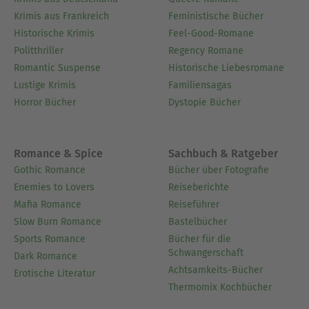
Krimis aus Frankreich
Feministische Bücher
Historische Krimis
Feel-Good-Romane
Politthriller
Regency Romane
Romantic Suspense
Historische Liebesromane
Lustige Krimis
Familiensagas
Horror Bücher
Dystopie Bücher
Romance & Spice
Sachbuch & Ratgeber
Gothic Romance
Bücher über Fotografie
Enemies to Lovers
Reiseberichte
Mafia Romance
Reiseführer
Slow Burn Romance
Bastelbücher
Sports Romance
Bücher für die
Schwangerschaft
Dark Romance
Achtsamkeits-Bücher
Erotische Literatur
Thermomix Kochbücher